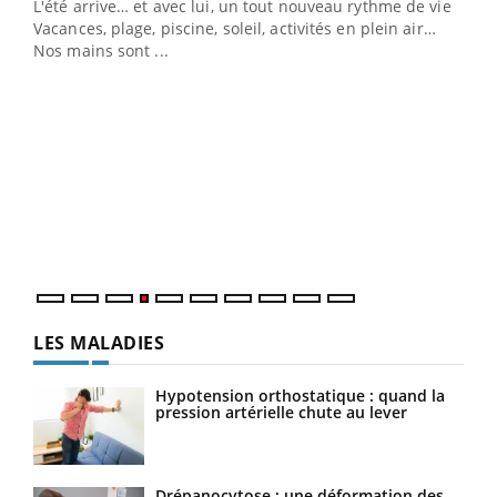
L'été arrive… et avec lui, un tout nouveau rythme de vie !
Vacances, plage, piscine, soleil, activités en plein air…
Nos mains sont ...
Dia
You
Le 
pers
ques
LES MALADIES
Hypotension orthostatique : quand la
pression artérielle chute au lever
Drépanocytose : une déformation des