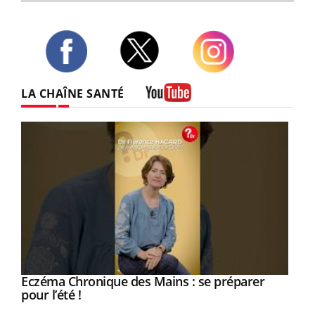
Twitter
Facebook
Instagram
LA CHAÎNE SANTÉ
Youtube
Eczéma Chronique des Mains : se préparer
Youtube
Youtube
pour l’été !