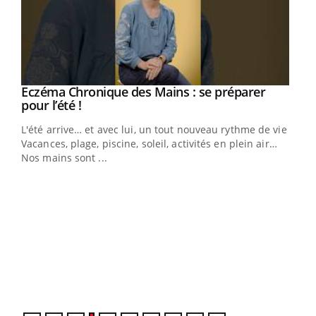
Eczéma Chronique des Mains : se préparer
Youtube
Youtube
pour l’été !
L'été arrive… et avec lui, un tout nouveau rythme de vie !
Vacances, plage, piscine, soleil, activités en plein air…
Nos mains sont ...
Dia
You
Le 
pers
ques