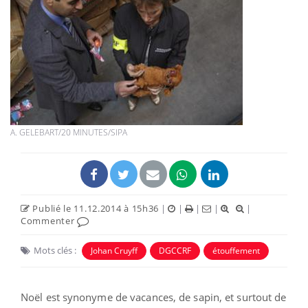
A. GELEBART/20 MINUTES/SIPA
Publié le 11.12.2014 à 15h36
|
|
|
|
|
Commenter
Mots clés :
Johan Cruyff
DGCCRF
étouffement
Noël est synonyme de vacances, de sapin, et surtout de