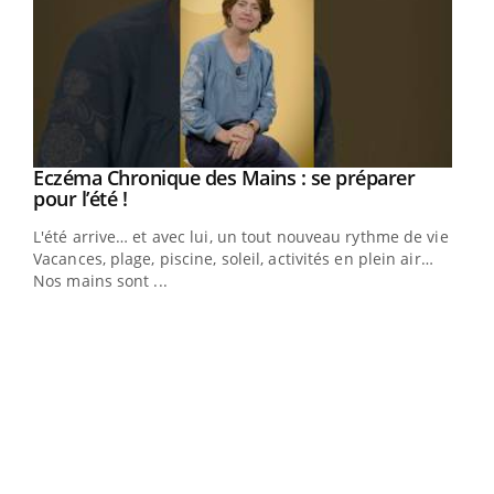
Eczéma Chronique des Mains : se préparer
Youtube
Youtube
pour l’été !
L'été arrive… et avec lui, un tout nouveau rythme de vie !
Vacances, plage, piscine, soleil, activités en plein air…
Nos mains sont ...
Dia
You
Le 
pers
ques