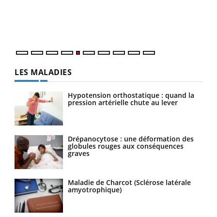
Un é
mati
numé
LES MALADIES
Hypotension orthostatique : quand la
pression artérielle chute au lever
Drépanocytose : une déformation des
globules rouges aux conséquences
graves
Maladie de Charcot (Sclérose latérale
amyotrophique)