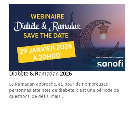
Youtube
Youtube
Diabète & Ramadan 2026
Youtube
Le Ramadan approche, et, pour de nombreuses
vie !
personnes atteintes de diabète, c'est une période de
…
questions, de défis, mais ...
Un 
You
à l