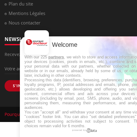
Plan du site
Mentions Légales
Nous contacter
NEWSLETTER
Welcome
Recevez toutes les semaines les meilleures infos santé
With our 225
partners
, we wish to store and access informati
your devices (cookies, pixels in emails, etc.), combine and 
your personal data with our partners, whether collected on 
website or in our emails, already held by some of us, or obt
later, including in other contexts.
Processing this data (identifiers, browsing, preferences, purch
loyalty programs, IP, postal addresses and emails, phone, pr
S'INSCRIRE
geolocation, etc.) allows developing and offering you servi
content, commercial offers and ads across your devices
screens (including by email, post, SMS, phone, audio, and vi
personalising them, measuring their performance, and analy
audiences.
You can "accept all" and withdraw your consent at any time vi
Pourquoi Docteur
Tous droits réservés, 2026
"cookies" footer link
. You can also "set detailed preferences
object to processing activities not subject to consent. T
choices remain valid for 6 months.
powered by