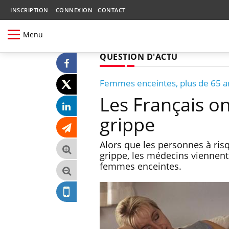
INSCRIPTION
CONNEXION
CONTACT
Menu
QUESTION D'ACTU
Femmes enceintes, plus de 65 a
Les Français on
grippe
Alors que les personnes à risq
grippe, les médecins viennent
femmes enceintes.