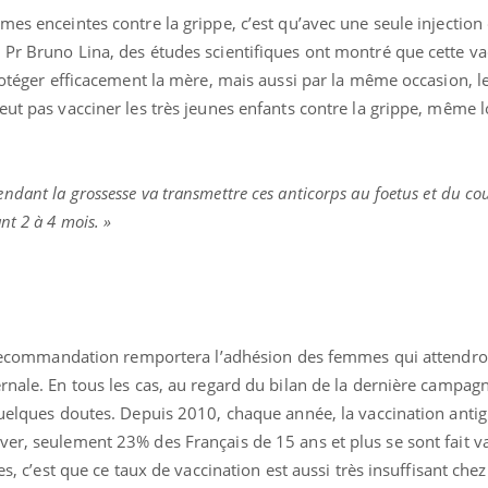
mes enceintes contre la grippe, c’est qu’avec une seule injection
 Pr Bruno Lina, des études scientifiques ont montré que cette va
protéger efficacement la mère, mais aussi par la même occasion, l
eut pas vacciner les très jeunes enfants contre la grippe, même l
ndant la grossesse va transmettre ces anticorps au foetus et du co
nt 2 à 4 mois. »
le recommandation remportera l’adhésion des femmes qui attendr
rnale. En tous les cas, au regard du bilan de la dernière campag
quelques doutes. Depuis 2010, chaque année, la vaccination antigr
ver, seulement 23% des Français de 15 ans et plus se sont fait v
es, c’est que ce taux de vaccination est aussi très insuffisant chez