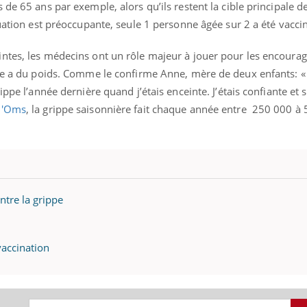
 de 65 ans par exemple, alors qu’ils restent la cible principale
tuation est préoccupante, seule 1 personne âgée sur 2 a été vacci
ntes, les médecins ont un rôle majeur à jouer pour les encourage
uline & Charge mentale : et si on
Eczéma Chronique des
tube
Youtube
ole a du poids. Comme le confirme Anne, mère de deux enfants: 
Youtube
Y
it en parler??
préparer pour l’été !
ppe l’année dernière quand j’étais enceinte. J’étais confiante et su
026, l'insuline dans le diabète de type 2
L'été arrive… et avec lui,
l'Oms
, la grippe saisonnière fait chaque année entre 250 000 à
e entourée d'idées reçues chez les
rythme de vie ! Vacances, 
ients comme parfois chez les soignants.
soleil, activités en plein
sont ...
ntre la grippe
vaccination