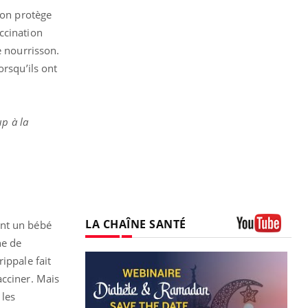
 on protège
ccination
e nourrisson.
orsqu’ils ont
up à la
LA CHAÎNE SANTÉ
ont un bébé
ne de
Youtube
ippale fait
acciner. Mais
 les