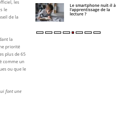
iciel, les
a pourrait-il
Le smartphone nuit-il à
s le
la propagation du
l'apprentissage de la
lecture ?
seil de la
dant la
ne priorité
es plus de 65
déré comme un
ues ou que le
ui font une