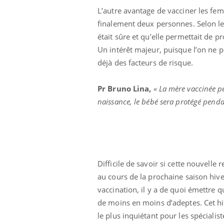
L’autre avantage de vacciner les fem
finalement deux personnes. Selon le
était sûre et qu’elle permettait de 
Un intérêt majeur, puisque l’on ne p
déjà des facteurs de risque.
Pr Bruno Lina,
« La mère vaccinée pe
naissance, le bébé sera protégé penda
Difficile de savoir si cette nouvel
au cours de la prochaine saison hive
vaccination, il y a de quoi émettre 
de moins en moins d’adeptes. Cet hi
Carence en fer : comprendre pour
Youtube
Youtube
le plus inquiétant pour les spécialist
prévenir