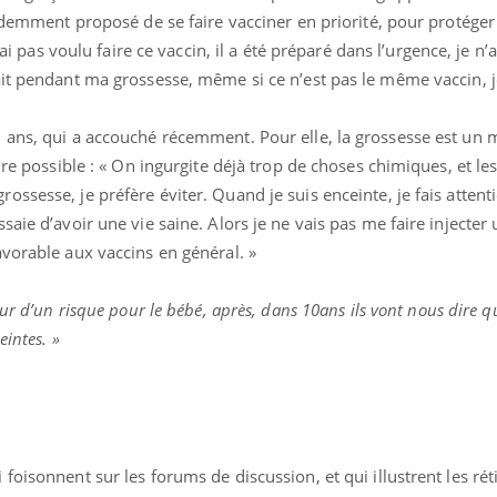
videmment proposé de se faire vacciner en priorité, pour protége
’ai pas voulu faire ce vaccin, il a été préparé dans l’urgence, je n’
it pendant ma grossesse, même si ce n’est pas le même vaccin, je
 ans, qui a accouché récemment. Pour elle, la grossesse est un
ure possible : « On ingurgite déjà trop de choses chimiques, et le
sesse, je préfère éviter. Quand je suis enceinte, je fais attenti
aie d’avoir une vie saine. Alors je ne vais pas me faire injecter 
vorable aux vaccins en général. »
eur d’un risque pour le bébé, après, dans 10ans ils vont nous dire qu
Cytomégalovirus : ce qui
Pourquo
change dans la prise en
gâche-t-
eintes. »
charge des femmes
jours de
enceintes
La sieste empêche-t-elle
Fortes c
de dormir la nuit ?
pourquo
noyade g
foisonnent sur les forums de discussion, et qui illustrent les ré