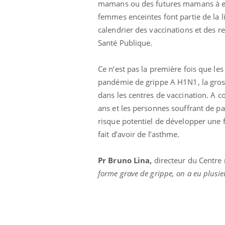
mamans ou des futures mamans à envis
 connectés :
Les médicaments GLP-1
femmes enceintes font partie de la li
le travail
protègent-ils aussi les os
de plus en plus
?
calendrier des vaccinations et des r
soirées
Santé Publique.
Ce n’est pas la première fois que les
pandémie de grippe A H1N1, la grosse
dans les centres de vaccination. A c
ans et les personnes souffrant de pa
risque potentiel de développer une 
fait d’avoir de l’asthme.
Pr Bruno Lina,
directeur du Centre n
forme grave de grippe, on a eu plusie