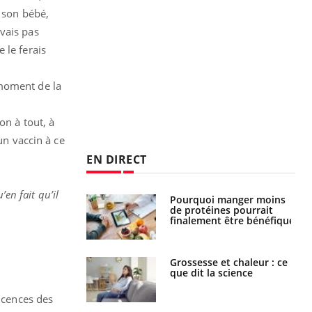
r son bébé,
avais pas
 le ferais
 moment de la
s
on à tout, à
un vaccin à ce
EN DIRECT
’en fait qu’il
i votre ventre
Pourquoi manger moins
il les premiers
de protéines pourrait
 vos vacances ?
finalement être bénéfique
haleurs :
Grossesse et chaleur : ce
i le risque de
que dit la science
rimpe-t-il ?
ticences des