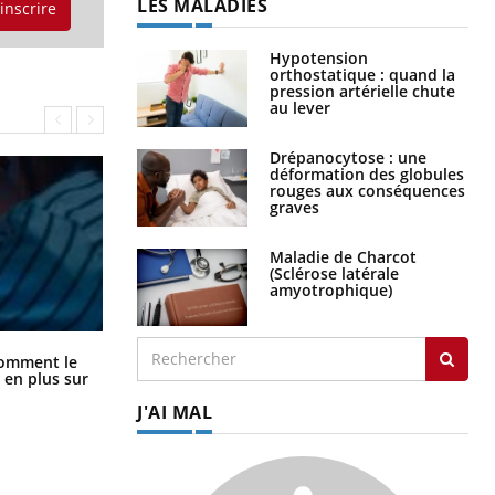
LES MALADIES
'inscrire
Hypotension
orthostatique : quand la
pression artérielle chute
au lever
Drépanocytose : une
déformation des globules
rouges aux conséquences
graves
Maladie de Charcot
(Sclérose latérale
amyotrophique)
Cancer colorectal : une stratégie
comment le
simple aurait changé la donne au
 en plus sur
Pays basque
J'AI MAL