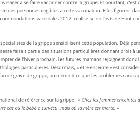
ager à se faire vaccinner contre la grippe. Et pourtant, c'est off
VIH : la fin du comprimé
Le Viagr
ste des personnes éligibles à cette vaccination. Elles figurent dan
tous les jours se profile-t-
freiner 
elle enfin ?
cancer ?
ecommandations vaccinales 2012, réalisé selon l'avis de Haut con
 spécialistes de la grippe sensibilisent cette population. Déjà pen
sse faisait partie des situations particulières donnant droit à u
ompter de l’hiver prochain, les futures mamans rejoignent donc l
thologies particulières. Désormais, « être enceinte » est consi
forme grave de grippe, au même titre que les problèmes cardiaq
ational de référence sur la grippe : «
Chez les femmes enceintes q
urs cas où le bébé a survécu, mais où la mère est morte
. »