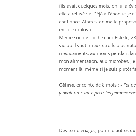
fils avait quelques mois, on lui a é
elle a refusé : « Déjà à l’époque je n
confiance. Alors si on me le proposa
encore moins.»
Même son de cloche chez Estelle, 28
vie où il vaut mieux être le plus nat
médicaments, au moins pendant la gros
mon alimentation, aux microbes, j’ess
moment là, même si je suis plutôt fa
Céline,
enceinte de 8 mois :
« J’ai p
 à risque : ce jus
Cancer colorectal : une
ttire l'attention
stratégie simple aurait
y avait un risque pour les femmes enc
cheurs
changé la donne au Pays
basque
 oublier les
Chikungunya, dengue,
n vacances ?
West Nile : que se passe-
t-il dans le sud de la
France ?
Des témoignages, parmi d'autres qui 