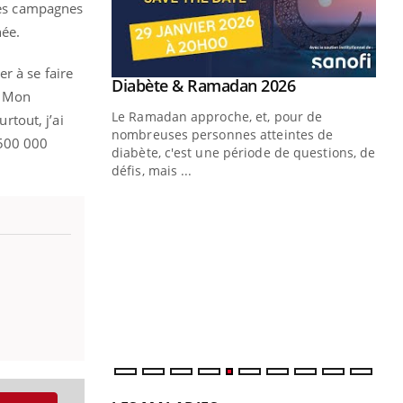
 des campagnes
née.
r à se faire
Youtube
 Mains : se
Diabète & Ramadan 2026
Youtube
« Mon
outube
Le Ramadan approche, et, pour de
rtout, j’ai
 un tout nouveau
nombreuses personnes atteintes de
 500 000
plage, piscine,
diabète, c'est une période de questions, de
 air… Nos mains
défis, mais ...
Un
You
fac
pr
Un 
mut
san
num