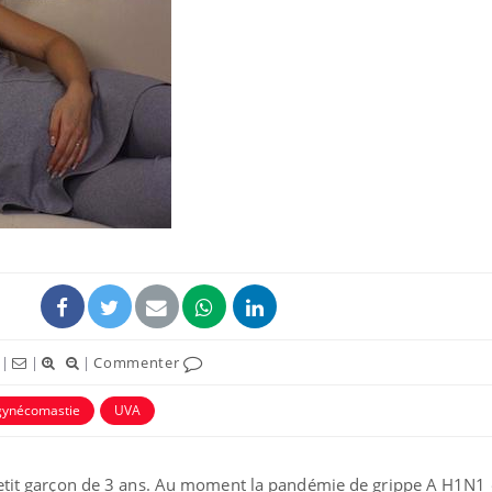
|
|
|
Commenter
gynécomastie
UVA
 petit garçon de 3 ans. Au moment la pandémie de grippe A H1N1