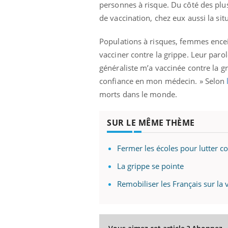
personnes à risque. Du côté des plus
Fatigue, irritabilité, brouillard mental ou
de vaccination, chez eux aussi la si
même alopécie… Les symptômes de la
carence en fer sont multiples ce qui la rend
...
Populations à risques, femmes encei
 Mains :
Ins
You
vacciner contre la grippe. Leur par
Youtube
osa
généraliste m’a vaccinée contre la gri
aciles à aborder...
En 2
confiance en mon médecin. » Selon
poser des
rest
morts dans le monde.
'un proche c'est
pat
SUR LE MÊME THÈME
Fermer les écoles pour lutter co
La grippe se pointe
Remobiliser les Français sur la 