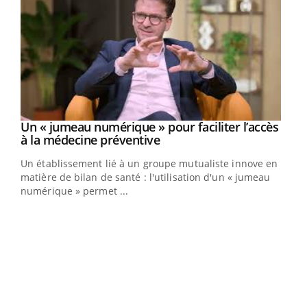
Un « jumeau numérique » pour faciliter l’accès
Youtube
Youtube
à la médecine préventive
Un établissement lié à un groupe mutualiste innove en
e
matière de bilan de santé : l'utilisation d'un « jumeau
numérique » permet ...
COU
You
Coup
vous
épis