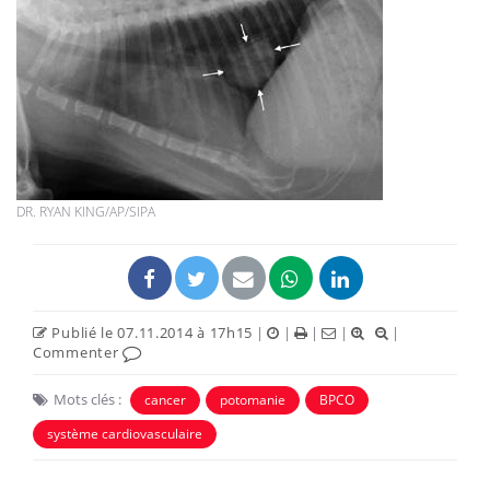
DR. RYAN KING/AP/SIPA
Publié le 07.11.2014 à 17h15
|
|
|
|
|
Commenter
Mots clés :
cancer
potomanie
BPCO
système cardiovasculaire