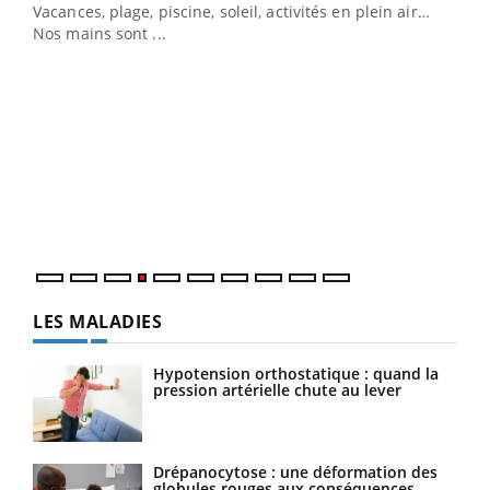
Vacances, plage, piscine, soleil, activités en plein air…
Nos mains sont ...
Dia
You
Le 
pers
ques
LES MALADIES
Hypotension orthostatique : quand la
pression artérielle chute au lever
Drépanocytose : une déformation des
globules rouges aux conséquences