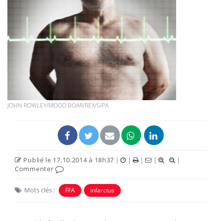
JOHN ROWLEY/MOOD BOAR/REX/SIPA
Publié le 17.10.2014 à 18h37
|
|
|
|
|
Commenter
Mots clés :
FFA
infarctus