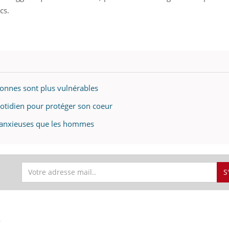
cs.
sonnes sont plus vulnérables
uotidien pour protéger son coeur
s anxieuses que les hommes
S
S