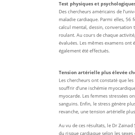
Test physiques et psychologique
Des chercheurs américains de l’univ
maladie cardiaque. Parmi elles, 56 
calcul mental, dessin, conversation
roulant. Au cours de chaque activité,
évaluées. Les mêmes examens ont ét
également été effectués.
Eczéma Chronique des Mains :
Car
Youtube
You
Youtube
expliquer ma maladie
pré
Tension artérielle plus élevée c
Il y a des sujets qui sont faciles à aborder...
Fati
d'autres non ! D'un côté, poser des
mêm
Les chercheurs ont constaté que le
questions sur la maladie d'un proche c'est
care
souffrir d’une ischémie myocardique
montrer ...
...
myocarde. Les femmes stressées ont
sanguins. Enfin, le stress génère p
revanche, une tension artérielle plu
Au vu de ces résultats, le Dr Zainad 
du risque cardiaque selon les sexes