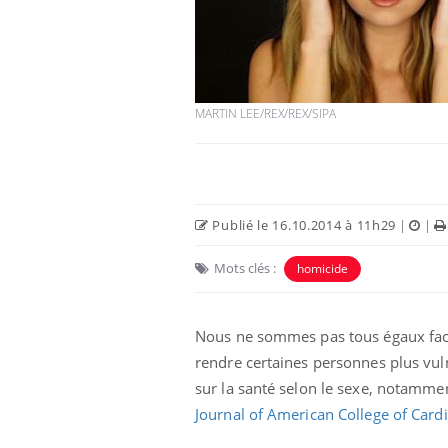
Hantavirus : un cas
MARTIN LEE/REX/REX/SIPA
détecté chez un touriste
en France
Mortalité infantile : un
rapport s’interroge sur
son taux élevé en France
Publié le 16.10.2014 à 11h29
|
|
Mots clés :
homicide
Grossesse à risque : ce jus
naturel attire l'attention
des chercheurs
Nous ne sommes pas tous égaux fac
rendre certaines personnes plus vul
sur la santé selon le sexe, notammen
Journal of American College of Card