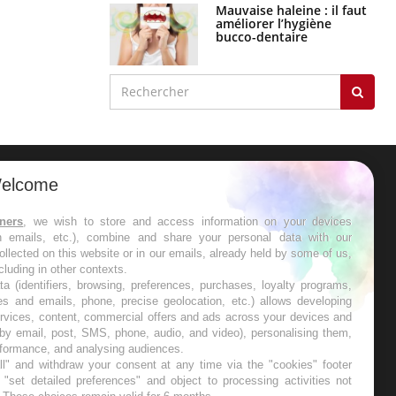
Mauvaise haleine : il faut
améliorer l’hygiène
bucco-dentaire
elcome
ER
tners
, we wish to store and access information on your devices
in emails, etc.), combine and share your personal data with our
s les semaines les meilleures
ollected on this website or in our emails, already held by some of us,
ncluding in other contexts.
ta (identifiers, browsing, preferences, purchases, loyalty programs,
es and emails, phone, precise geolocation, etc.) allows developing
ervices, content, commercial offers and ads across your devices and
 by email, post, SMS, phone, audio, and video), personalising them,
RE
rformance, and analysing audiences.
l" and withdraw your consent at any time via the "cookies" footer
"set detailed preferences" and object to processing activities not