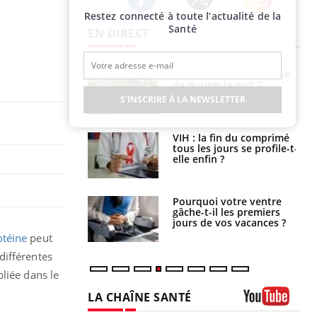
Restez connecté à toute l’actualité de la
Twitter
Facebook
Instagram
Santé
EN DIRECT
unya, dengue,
La sieste empêche-t-elle
e : que se passe-
de dormir la nuit ?
s le sud de la
S'INSCRIRE À LA NEWSLETTER
icaments GLP-1
VIH : la fin du comprimé
t-ils aussi les os
tous les jours se profile-t-
elle enfin ?
alovirus : ce qui
Pourquoi votre ventre
ans la prise en
gâche-t-il les premiers
des femmes
jours de vos vacances ?
es
otéine
peut
différentes
liée dans le
LA CHAÎNE SANTÉ
Youtube