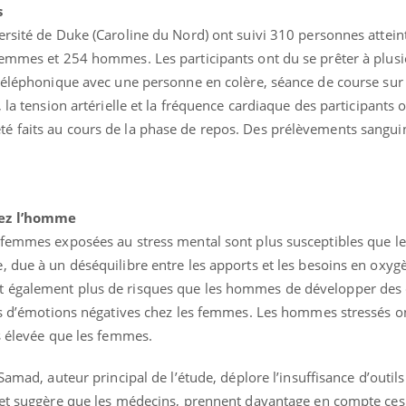
s
ersité de Duke (Caroline du Nord) ont suivi 310 personnes attein
femmes et 254 hommes. Les participants ont du se prêter à plusie
 téléphonique avec une personne en colère, séance de course sur
 la tension artérielle et la fréquence cardiaque des participants o
é faits au cours de la phase de repos. Des prélèvements sangui
ence en fer : comprendre pour
Insuline & Charge ment
tube
Youtube
Youtube
Yout
venir
osait en parler??
hez l’homme
gue, irritabilité, brouillard mental ou
En 2026, l'insuline dans l
e alopécie… Les symptômes de la
reste entourée d'idées re
s femmes exposées au stress mental sont plus susceptibles que 
nce en fer sont multiples ce qui la rend
patients comme parfois ch
, due à un déséquilibre entre les apports et les besoins en oxyg
 également plus de risques que les hommes de développer des c
lus d’émotions négatives chez les femmes. Les hommes stressés o
s élevée que les femmes.
Samad, auteur principal de l’étude, déplore l’insuffisance d’outil
 et suggère que les médecins, prennent davantage en compte ces