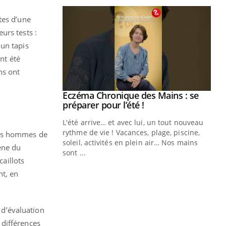
tes d’une
urs tests :
 un tapis
nt été
ns ont
ale : et si on
Eczéma Chronique des Mains : se
Youtube
ube
Youtube
préparer pour l’été !
e diabète de type 2
L'été arrive… et avec lui, un tout nouveau
çues chez les
rythme de vie ! Vacances, plage, piscine,
les hommes de
ez les soignants.
soleil, activités en plein air… Nos mains
ène du
sont ...
aillots
Di
You
nt, en
Le 
nom
dia
défi
s d’évaluation
 différences