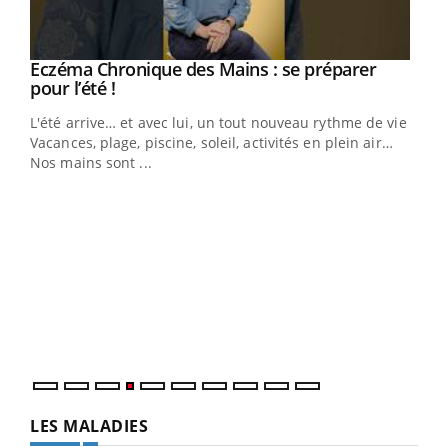
Eczéma Chronique des Mains : se préparer
Youtube
Youtube
pour l’été !
L'été arrive… et avec lui, un tout nouveau rythme de vie !
Vacances, plage, piscine, soleil, activités en plein air…
Nos mains sont ...
Dia
You
Le 
pers
ques
LES MALADIES