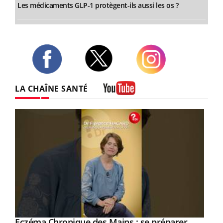
Les médicaments GLP-1 protègent-ils aussi les os ?
Twitter
Facebook
Instagram
LA CHAÎNE SANTÉ
Youtube
Eczéma Chronique des Mains : se préparer
Youtube