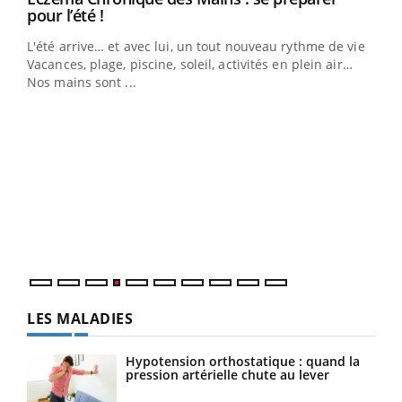
Youtube
pour l’été !
L'été arrive… et avec lui, un tout nouveau rythme de vie !
Vacances, plage, piscine, soleil, activités en plein air…
Nos mains sont ...
Dia
You
Le 
pers
ques
LES MALADIES
Hypotension orthostatique : quand la
pression artérielle chute au lever