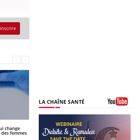
'inscrire
LA CHAÎNE SANTÉ
Youtube
La sieste empêche-t-elle de dormir
ui change
la nuit ?
ge des femmes