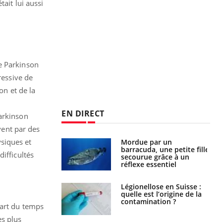
ait lui aussi
e Parkinson
ressive de
on et de la
EN DIRECT
Parkinson
vent par des
siques et
par un
Comment gérer le
a, une petite fille
sommeil des enfants en
ifficultés
e grâce à un
vacances ?
essentiel
lose en Suisse :
Bilan prévention : ce que
st l’origine de la
les kinés pourront
nation ?
bientôt faire
part du temps
es plus