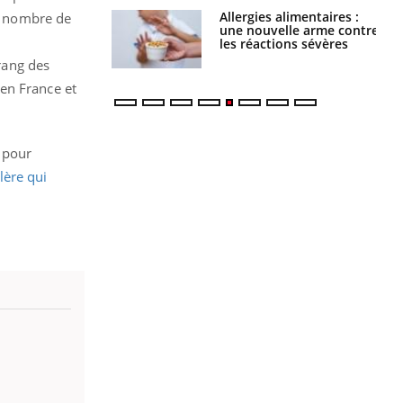
s alimentaires :
TDAH : quel est ce
le nombre de
velle arme contre
traitement autorisé aux
tions sévères
États-Unis ?
rang des
en France et
 pour
lère qui