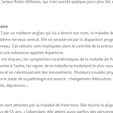
cteur Robin Williams, qui s’est suicidé quelque jours plus tôt, ét
aire
17 par un médecin anglais qui lui a donné son nom, la maladie d
stème nerveux central. Elle se caractérise par la disparition prog
rveau. Ces cellules sont impliquées dans le contrôle de la précisi
nt une substance appelée dopamine.
s ont disparu, les symptômes caractéristiques de la maladie de 
sonne à l’autre, les signes de la maladie se traduisent le plus sou
re et un ralentissement des mouvements. Plusieurs troubles phy
Grossesse et chaleur : ce
Mordue 
que dit la science
barracud
 le stade de la pathologie est avancé : changement d’élocution, d
secouru
réflexe 
iété, dépression…
Le smartphone nuit-il à
Légionel
l'apprentissage de la
quelle e
lecture ?
contami
s sont atteintes par la maladie de Parkinson. Elle touche la plu
 de 55 ans. « Cependant, elle atteint aussi parfois des personn