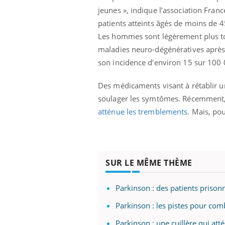
 votre ventre
Pourquoi manger moins
jeunes », indique l’association Fran
l les premiers
de protéines pourrait
patients atteints âgés de moins de 4
 vos vacances ?
finalement être bénéfique
Les hommes sont légèrement plus to
maladies neuro-dégénératives après 
son incidence d'environ 15 sur 100 
Des médicaments visant à rétablir 
soulager les symtômes. Récemment, 
atténue les tremblements
. Mais, po
SUR LE MÊME THÈME
Parkinson : des patients prisonn
Parkinson : les pistes pour com
Parkinson : une cuillère qui at