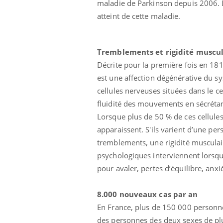
maladie de Parkinson depuis 2006. L’a
atteint de cette maladie.
Tremblements et rigidité muscul
Décrite pour la première fois en 18
est une affection dégénérative du sy
cellules nerveuses situées dans le ce
fluidité des mouvements en sécréta
Lorsque plus de 50 % de ces cellule
apparaissent. S'ils varient d’une per
tremblements, une rigidité musculai
e empêche-t-elle
Fortes chaleurs :
 la nuit ?
pourquoi le risque de
psychologiques interviennent lorsque
noyade grimpe-t-il ?
pour avaler, pertes d’équilibre, anx
 fin du comprimé
Le Viagra pourrait-il
8.000 nouveaux cas par an
jours se profile-t-
freiner la propagation du
n ?
cancer ?
En France, plus de 150 000 personne
des personnes des deux sexes de plus