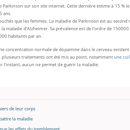
Mordue par une tique en
Allergie
ce Parkinson sur son site internet. Cette dernière estime à 15 % 
vacances, elle reste dans
une nou
5 ans.
le coma pendant 42 jours
les réac
uchés que les femmes. La maladie de Parkinson est au second 
la maladie d'Alzheimer. Sa prévalence est de l'ordre de 150000 
000 habitants par an.
une concentration normale de dopamine dans le cerveau existent
plusieurs traitements ont été mis au point, notamment
une cuil
ur l'instant, aucun ne permet de guérir la maladie.
iers de leur corps
battre la maladie
ténue les effets du tremblement