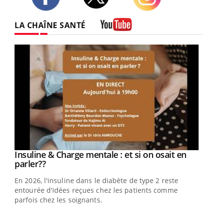
Twitter
Facebook
Instagram
LA CHAÎNE SANTÉ
Youtube
Youtube
Insuline & Charge mentale : et si on osait en
Youtube
Youtube
parler??
En 2026, l'insuline dans le diabète de type 2 reste
entourée d'idées reçues chez les patients comme
parfois chez les soignants.