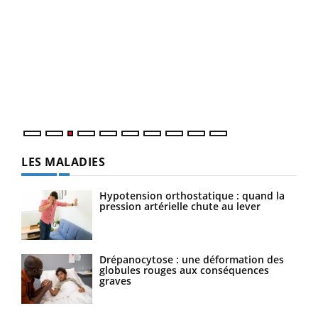
Ecz
You
pour
L'ét
Vaca
Nos 
LES MALADIES
Hypotension orthostatique : quand la
pression artérielle chute au lever
Drépanocytose : une déformation des
globules rouges aux conséquences
graves