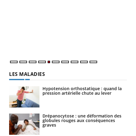
COU
You
Coup
vous
épis
LES MALADIES
Hypotension orthostatique : quand la
pression artérielle chute au lever
Drépanocytose : une déformation des
globules rouges aux conséquences
graves