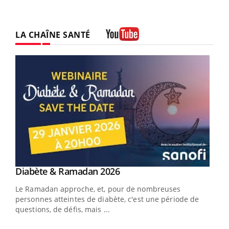
LA CHAÎNE SANTÉ
Youtube
Youtube
Diabète & Ramadan 2026
Un « jumeau numérique » pour faciliter l’accès
Youtube
Youtube
Youtube
à la médecine préventive
Le Ramadan approche, et, pour de nombreuses
Un établissement lié à un groupe mutualiste innove en
personnes atteintes de diabète, c'est une période de
matière de bilan de santé : l'utilisation d'un « jumeau
questions, de défis, mais ...
numérique » permet ...