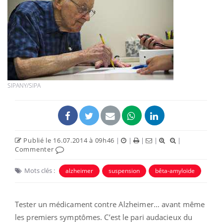
SIPANY/SIPA
Publié le 16.07.2014 à 09h46
|
|
|
|
|
Commenter
Mots clés :
alzheimer
suspension
bêta-amyloïde
Tester un médicament contre Alzheimer… avant même
les premiers symptômes. C’est le pari audacieux du