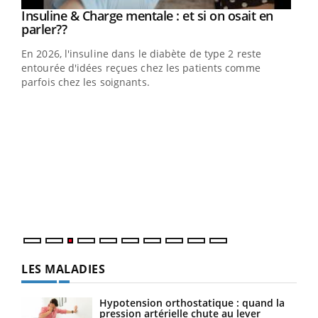
Youtube
Insuline & Charge mentale : et si on osait en
Youtube
Youtube
parler??
En 2026, l'insuline dans le diabète de type 2 reste
entourée d'idées reçues chez les patients comme
parfois chez les soignants.
Ecz
You
pour
L'ét
Vaca
Nos 
LES MALADIES
Hypotension orthostatique : quand la
pression artérielle chute au lever