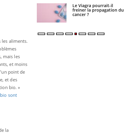
Le Viagra pourrait-il
Le smartphone nuit-il à
freiner la propagation du
l'apprentissage de la
cancer ?
lecture ?
 les aliments.
roblèmes
, mais les
ants, et moins
u’un point de
e, et des
tion bio. »
bio sont
de la