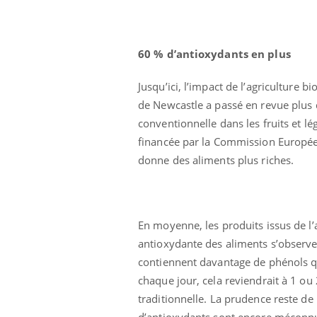
60 % d’antioxydants en plus
Jusqu’ici, l’impact de l’agriculture b
de Newcastle a passé en revue plus d
conventionnelle dans les fruits et lé
financée par la Commission Européenn
donne des aliments plus riches.
 à risque : ce jus
Cancer colorectal : une
ttire l'attention
stratégie simple aurait
cheurs
changé la donne au Pays
En moyenne, les produits issus de l’
basque
antioxydante des aliments s’observer
contiennent davantage de phénols qu
 oublier les
Chikungunya, dengue,
n vacances ?
West Nile : que se passe-
chaque jour, cela reviendrait à 1 ou
t-il dans le sud de la
France ?
traditionnelle. La prudence reste de
d’antioxydants sont encore méconn