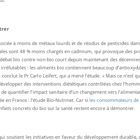
VIH : la fin du comprimé
tous les jours se profile-t-
elle enfin ?
trer
ssociée à moins de métaux lourds et de résidus de pesticides dans
éales sont 48 % moins chargés en cadmium, qui provoque des p
 débat bio contre non-bio court depuis maintenant des décennies
irréfutables : les aliments bio contiennent beaucoup d’antioxyd
conclut le Pr Carlo Leifert, qui a mené l’étude. « Mais ce n’est q
développer des interventions diététiques contrôlées chez l’homm
t de quantifier l’impact sanitaire d’un changement vers l’alimenta
e en France : l’étude Bio-Nutrinet. Car si
les consommateurs de 
enfaits concrets du bio sur la santé restent encore à démontrer.
ui soutient les initiatives en faveur du développement durable, 