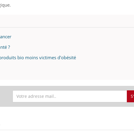
gique.
cancer
nté ?
produits bio moins victimes d'obésité
S
S