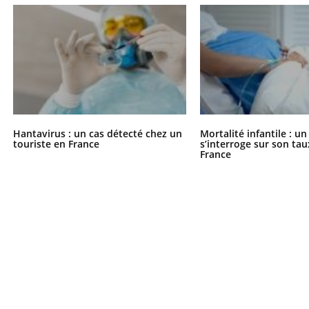
éma Chronique des Mains : se
tube
Youtube
parer pour l’été !
é arrive… et avec lui, un tout nouveau
me de vie ! Vacances, plage, piscine,
il, activités en plein air… Nos mains
Hantavirus : un cas détecté chez un
Mortalité infantile : u
touriste en France
s’interroge sur son tau
 ...
France