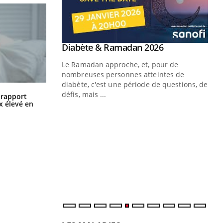
Youtube
Diabète & Ramadan 2026
Youtube
Le Ramadan approche, et, pour de
nombreuses personnes atteintes de
diabète, c'est une période de questions, de
Grossesse à risque : ce jus naturel
défis, mais ...
n rapport
attire l'attention des chercheurs
x élevé en
Un « jumeau numérique » pour
CO
Youtube
You
faciliter l’accès à la médecine
Youtube
Cou
préventive
nou
Un établissement lié à un groupe
bou
mutualiste innove en matière de bilan de
épi
santé : l'utilisation d'un « jumeau
numérique » permet ...