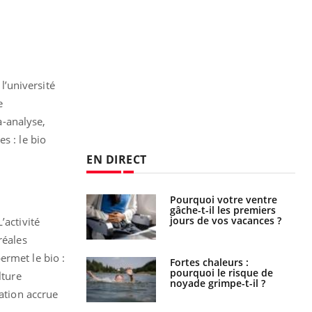
l’université
e
a-analyse,
s : le bio
EN DIRECT
Pourquoi votre ventre
Pourquoi manger moins
gâche-t-il les premiers
de protéines pourrait
jours de vos vacances ?
finalement être bénéfique
’activité
réales
ermet le bio :
Fortes chaleurs :
Grossesse et chaleur : ce
pourquoi le risque de
que dit la science
lture
noyade grimpe-t-il ?
mation accrue