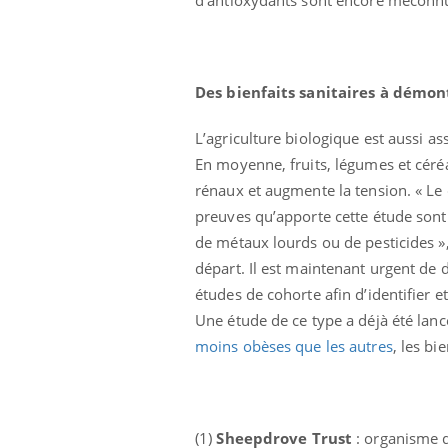
 connectés :
Les médicaments GLP-1
le travail
protègent-ils aussi les os
de plus en plus
?
soirées
Des bienfaits sanitaires à démon
L’agriculture biologique est aussi a
En moyenne, fruits, légumes et cér
rénaux et augmente la tension. « Le
preuves qu’apporte cette étude sont 
de métaux lourds ou de pesticides », 
départ. Il est maintenant urgent de 
études de cohorte afin d’identifier e
Une étude de ce type a déjà été lancé
moins obèses que les autres
, les bi
(1)
Sheepdrove Trust
: organisme q