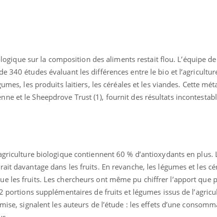
iologique sur la composition des aliments restait flou. L’équipe de 
e 340 études évaluant les différences entre le bio et l’agricultur
gumes, les produits laitiers, les céréales et les viandes. Cette mét
e et le Sheepdrove Trust (1), fournit des résultats incontestable
Cytomégalovirus : ce qui
change dans la prise en
charge des femmes
agriculture biologique contiennent 60 % d’antioxydants en plus. L
enceintes
ait davantage dans les fruits. En revanche, les légumes et les cé
e les fruits. Les chercheurs ont même pu chiffrer l’apport que p
La sieste empêche-t-elle
de dormir la nuit ?
 2 portions supplémentaires de fruits et légumes issus de l’agricu
 mise, signalent les auteurs de l’étude : les effets d’une consom
us.