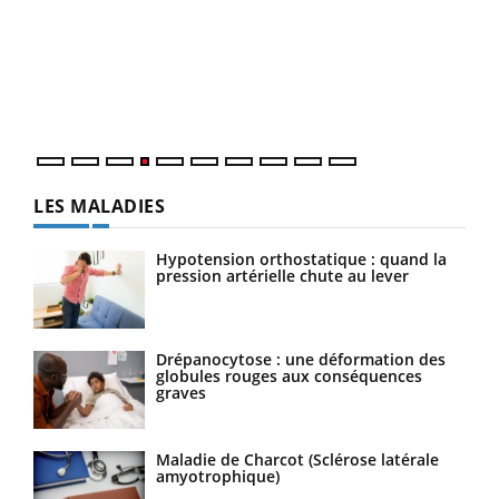
Le 
pers
ques
LES MALADIES
Hypotension orthostatique : quand la
pression artérielle chute au lever
Drépanocytose : une déformation des
globules rouges aux conséquences
graves
Maladie de Charcot (Sclérose latérale
amyotrophique)