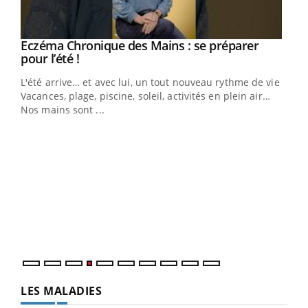
Eczéma Chronique des Mains : se préparer
Youtube
Youtube
pour l’été !
L'été arrive… et avec lui, un tout nouveau rythme de vie !
Vacances, plage, piscine, soleil, activités en plein air…
Nos mains sont ...
Dia
You
Le 
pers
ques
LES MALADIES