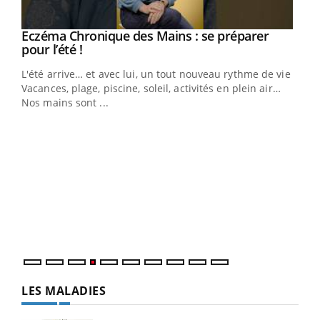
Eczéma Chronique des Mains : se préparer
Youtube
Youtube
pour l’été !
L'été arrive… et avec lui, un tout nouveau rythme de vie !
Vacances, plage, piscine, soleil, activités en plein air…
Nos mains sont ...
Youtube
Diabète & Ramadan 2026
Un 
Youtube
You
à l
Le Ramadan approche, et, pour de nombreuses
Un é
personnes atteintes de diabète, c'est une période de
mati
questions, de défis, mais ...
numé
LES MALADIES