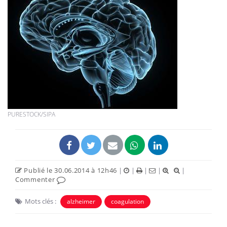
PURESTOCK/SIPA
Publié le 30.06.2014 à 12h46
|
|
|
|
|
Commenter
Mots clés :
alzheimer
coagulation