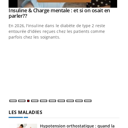
Insuline & Charge mentale : et si on osait en
Eczéma Chronique des Mains : se préparer
Youtube
Youtube
Youtube
Youtube
parler??
pour l’été !
En 2026, l'insuline dans le diabète de type 2 reste
L'été arrive… et avec lui, un tout nouveau rythme de vie !
entourée d'idées reçues chez les patients comme
Vacances, plage, piscine, soleil, activités en plein air…
parfois chez les soignants.
Nos mains sont ...
Dia
You
Le 
pers
ques
LES MALADIES
Hypotension orthostatique : quand la