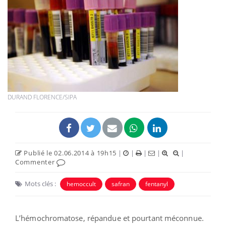
DURAND FLORENCE/SIPA
Publié le 02.06.2014 à 19h15
|
|
|
|
|
Commenter
Mots clés :
hemoccult
safran
fentanyl
L’hémochromatose, répandue et pourtant méconnue.