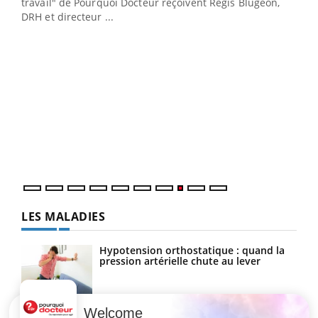
cet
travail" de Pourquoi Docteur reçoivent Régis Blugeon,
DRH et directeur ...
Ecz
You
(3/3
Dans
vous
quot
LES MALADIES
Hypotension orthostatique : quand la
pression artérielle chute au lever
Welcome
Drépanocytose : une déformation des