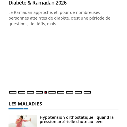
Youtube
Diabète & Ramadan 2026
Youtube
Le Ramadan approche, et, pour de nombreuses
vie !
personnes atteintes de diabète, c'est une période de
…
questions, de défis, mais ...
Un 
You
à l
Un é
mati
numé
LES MALADIES
Hypotension orthostatique : quand la
pression artérielle chute au lever