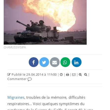
CHAMUSSY/SIPA
Publié le 29.04.2014 à 11h00
|
|
|
|
|
Commenter
Migraines
, troubles de la mémoire, difficultés
respiratoires… Voici quelques symptômes du
syndrome de la Guerre du Golfe. Il serait dû à une