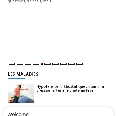
…
questions, de défis, mais ...
Un 
You
à l
Un é
mati
numé
LES MALADIES
Hypotension orthostatique : quand la
pression artérielle chute au lever
Drépanocytose : une déformation des
globules rouges aux conséquences
Welcome