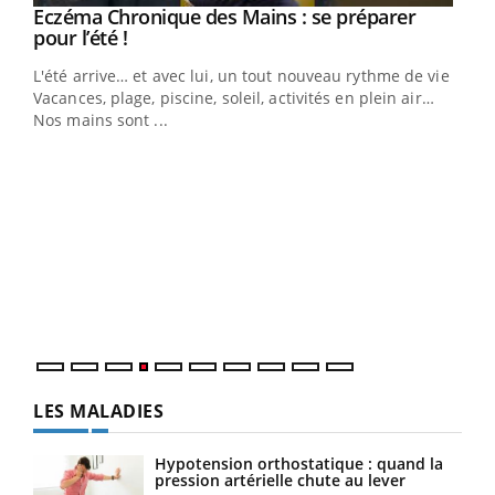
Eczéma Chronique des Mains : se préparer
Youtube
Youtube
pour l’été !
L'été arrive… et avec lui, un tout nouveau rythme de vie !
Vacances, plage, piscine, soleil, activités en plein air…
Nos mains sont ...
Dia
You
Le 
pers
ques
LES MALADIES
Hypotension orthostatique : quand la
pression artérielle chute au lever