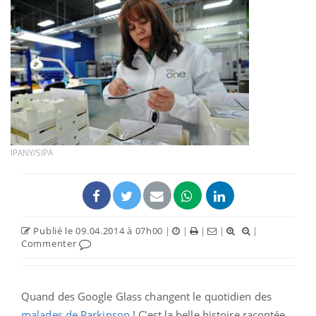
IPANY/SIPA
Publié le 09.04.2014 à 07h00
|
|
|
|
|
Commenter
Quand des Google Glass changent le quotidien des
malades de Parkinson
! C'est la belle histoire racontée