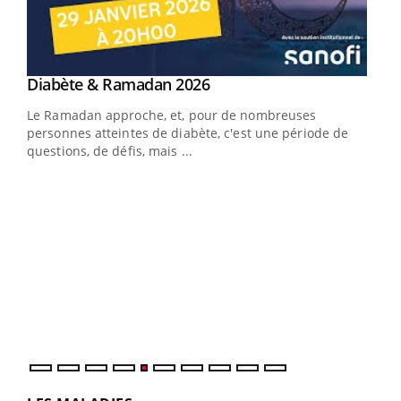
Youtube
Diabète & Ramadan 2026
Youtube
Le Ramadan approche, et, pour de nombreuses
vie !
personnes atteintes de diabète, c'est une période de
…
questions, de défis, mais ...
Un 
You
à l
Un é
mati
numé