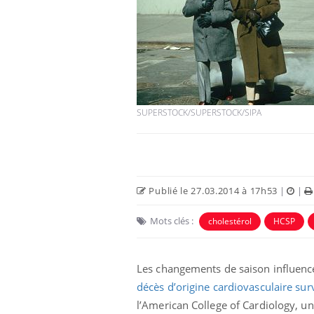
bles du sommeil
Syndrome métabolique :
t votre cerveau !
quels sont les meilleurs
exercices physiques ?
SUPERSTOCK/SUPERSTOCK/SIPA
nt est-il trop
Comment éviter une otite
 ou simplement
pendant les vacances ?
athique ?
Publié le 27.03.2014 à 17h53
|
|
eunes enfants :
Hantavirus : un cas
rousse à
détecté chez un touriste
e pour les
en France
Mots clés :
cholestérol
HCSP
 ?
Les changements de saison influenc
décès d’origine cardiovasculaire sur
l’American College of Cardiology, un