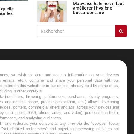
Mauvaise haleine : il faut
Syndrome métabolique : quels sont
améliorer l’hygiène
 quelle
les meilleurs exercices physiques ?
bucco-dentaire
ur les
ER
tners
, we wish to store and access information on your devices
in emails, etc.), combine and share your personal data with our
s les semaines les meilleures
ollected on this website or in our emails, already held by some of us,
ncluding in other contexts.
ta (identifiers, browsing, preferences, purchases, loyalty programs,
es and emails, phone, precise geolocation, etc.) allows developing
ervices, content, commercial offers and ads across your devices and
 by email, post, SMS, phone, audio, and video), personalising them,
RE
rformance, and analysing audiences.
l" and withdraw your consent at any time via the "cookies" footer
"set detailed preferences" and object to processing activities not