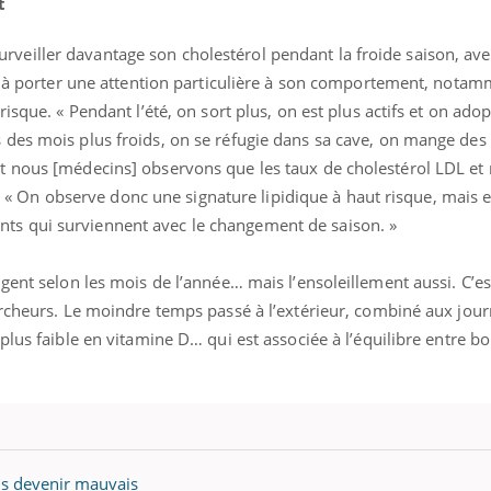
t
e surveiller davantage son cholestérol pendant la froide saison, ave
nt à porter une attention particulière à son comportement, nota
isque. « Pendant l’été, on sort plus, on est plus actifs et on ado
des mois plus froids, on se réfugie dans sa cave, on mange des
t nous [médecins] observons que les taux de cholestérol LDL e
hi. « On observe donc une signature lipidique à haut risque, mais e
s qui surviennent avec le changement de saison. »
gent selon les mois de l’année… mais l’ensoleillement aussi. C’est
ercheurs. Le moindre temps passé à l’extérieur, combiné aux jou
plus faible en vitamine D… qui est associée à l’équilibre entre b
is devenir mauvais