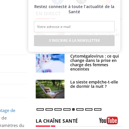
Restez connecté à toute l’actualité de la
Twitter
Facebook
Instagram
Santé
EN DIRECT
s connectés :
Les médicaments GLP-1
 le travail
protègent-ils aussi les os
 de plus en plus
?
S'INSCRIRE À LA NEWSLETTER
soirées
olorectal : une
Cytomégalovirus : ce qui
e simple aurait
change dans la prise en
la donne au Pays
charge des femmes
enceintes
unya, dengue,
La sieste empêche-t-elle
e : que se passe-
de dormir la nuit ?
s le sud de la
tage de
e de
LA CHAÎNE SANTÉ
paramètres du
Youtube