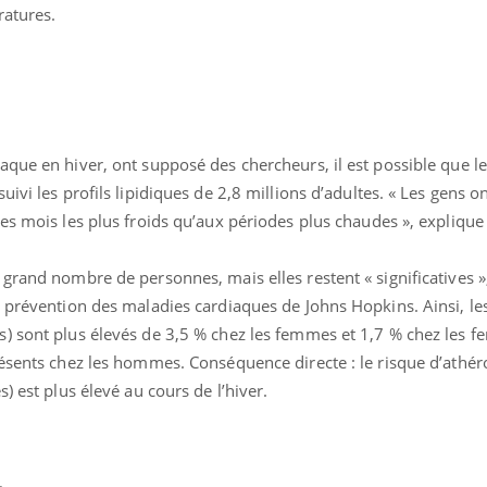
ratures.
que en hiver, ont supposé des chercheurs, il est possible que le
ivi les profils lipidiques de 2,8 millions d’adultes. « Les gens 
uline & Charge mentale : et si on
Eczéma Chronique des
tube
Youtube
es mois les plus froids qu’aux périodes plus chaudes », explique
Youtube
Y
it en parler??
préparer pour l’été !
026, l'insuline dans le diabète de type 2
L'été arrive… et avec lui,
grand nombre de personnes, mais elles restent « significatives »
e entourée d'idées reçues chez les
rythme de vie ! Vacances, 
a prévention des maladies cardiaques de Johns Hopkins. Ainsi, le
ients comme parfois chez les soignants.
soleil, activités en plein
sont ...
) sont plus élevés de 3,5 % chez les femmes et 1,7 % chez les 
résents chez les hommes. Conséquence directe : le risque d’athér
) est plus élevé au cours de l’hiver.