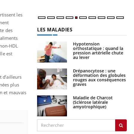
num
rtissent les
mment
LES MALADIES
pte des
 aliments
Hypotension
t non-HDL
orthostatique : quand la
pression artérielle chute
lle est
au lever
Drépanocytose : une
déformation des globules
 d’ailleurs
rouges aux conséquences
graves
rnées plus
on et mauvais
Maladie de Charcot
(Sclérose latérale
amyotrophique)