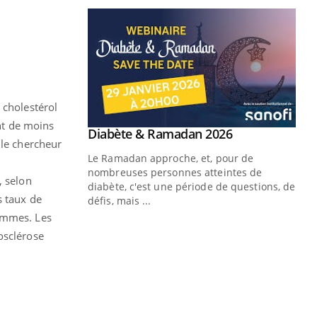
 cholestérol
ont de moins
Youtube
 Mains : se
Diabète & Ramadan 2026
Youtube
 le chercheur
outube
Le Ramadan approche, et, pour de
 un tout nouveau
nombreuses personnes atteintes de
, selon
plage, piscine,
diabète, c'est une période de questions, de
s taux de
 air… Nos mains
défis, mais ...
femmes. Les
Un
You
osclérose
fac
pr
Un 
mut
san