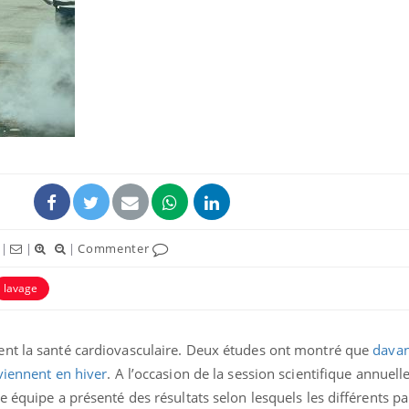
Mortalité infantile : un
Toujour
rapport s’interroge sur
comment
son taux élevé en France
empiète
sur nos 
Grossesse à risque : ce jus
Cancer c
naturel attire l'attention
stratégi
des chercheurs
changé 
basque
|
|
|
Commenter
Comment oublier les
Chikung
écrans en vacances ?
West Nil
t-il dan
lavage
France ?
ent la santé cardiovasculaire. Deux études ont montré que
davan
viennent en hiver
. A l’occasion de la session scientifique annuell
e équipe a présenté des résultats selon lesquels les différents 