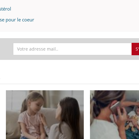
stérol
se pour le coeur
S
S