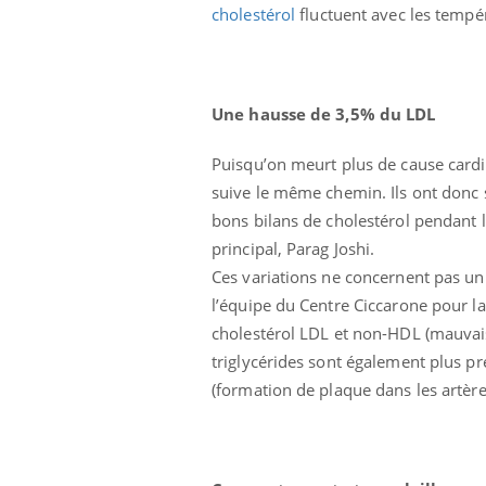
cholestérol
fluctuent avec les tempé
Une hausse de 3,5% du LDL
Puisqu’on meurt plus de cause cardia
suive le même chemin. Ils ont donc su
 Mains :
Carence en fer : comprendre pour
Ins
Youtube
You
bons bilans de cholestérol pendant l
Youtube
Youtube
prévenir
osa
principal, Parag Joshi.
aciles à aborder...
Fatigue, irritabilité, brouillard mental ou
En 2
Ces variations ne concernent pas un 
poser des
même alopécie… Les symptômes de la
rest
l’équipe du Centre Ciccarone pour l
'un proche c'est
carence en fer sont multiples ce qui la rend
pat
...
cholestérol LDL et non-HDL (mauvais
triglycérides sont également plus p
(formation de plaque dans les artères