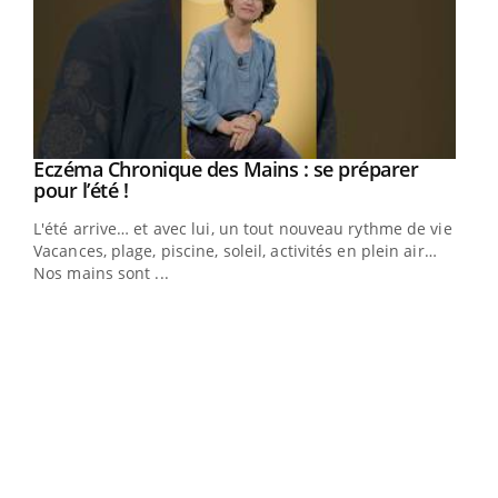
Eczéma Chronique des Mains : se préparer
Youtube
Youtube
pour l’été !
L'été arrive… et avec lui, un tout nouveau rythme de vie !
Vacances, plage, piscine, soleil, activités en plein air…
Nos mains sont ...
Dia
You
Le 
pers
ques