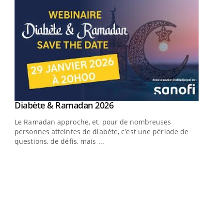
Youtube
Diabète & Ramadan 2026
Youtube
Le Ramadan approche, et, pour de nombreuses
vie !
personnes atteintes de diabète, c'est une période de
…
questions, de défis, mais ...
Un 
You
à l
Un é