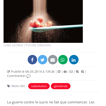
CHRIS GEORGE / FUTURE P/REX/SIPA
Publié le 06.03.2014 à 13h26
|
|
|
|
|
Commenter
Mots clés :
substitution
glomérule
La guerre contre le sucre ne fait que commencer. Les