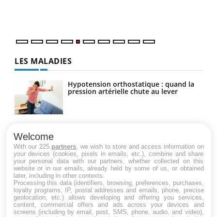
mati
numé
LES MALADIES
Hypotension orthostatique : quand la
pression artérielle chute au lever
Drépanocytose : une déformation des
globules rouges aux conséquences
Welcome
graves
With our 225
partners
, we wish to store and access information on
your devices (cookies, pixels in emails, etc.), combine and share
your personal data with our partners, whether collected on this
website or in our emails, already held by some of us, or obtained
Maladie de Charcot (Sclérose latérale
later, including in other contexts.
amyotrophique)
Processing this data (identifiers, browsing, preferences, purchases,
loyalty programs, IP, postal addresses and emails, phone, precise
geolocation, etc.) allows developing and offering you services,
content, commercial offers and ads across your devices and
screens (including by email, post, SMS, phone, audio, and video),