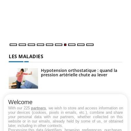
Qua
You
"Les
trav
DRH 
LES MALADIES
Hypotension orthostatique : quand la
pression artérielle chute au lever
Drépanocytose : une déformation des
globules rouges aux conséquences
Welcome
graves
With our 225
partners
, we wish to store and access information on
your devices (cookies, pixels in emails, etc.), combine and share
your personal data with our partners, whether collected on this
website or in our emails, already held by some of us, or obtained
Maladie de Charcot (Sclérose latérale
later, including in other contexts.
amyotrophique)
Processing this data (identifiers, browsing, preferences, purchases,