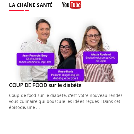
LA CHAÎNE SANTÉ
Youtube
Youtube
cès
COUP DE FOOD sur le diabète
Youtube
Coup de food sur le diabète, c'est votre nouveau rendez-
 en
vous culinaire qui bouscule les idées reçues ! Dans cet
u
épisode, une ...