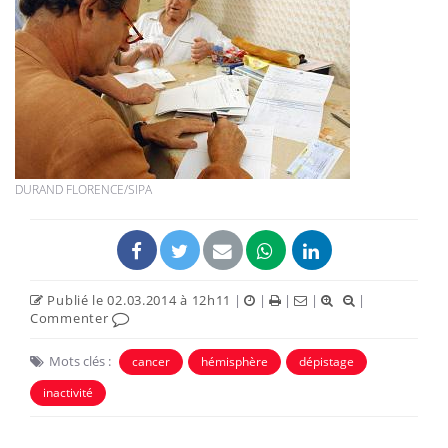
DURAND FLORENCE/SIPA
Publié le 02.03.2014 à 12h11
|
|
|
|
|
Commenter
Mots clés :
cancer
hémisphère
dépistage
inactivité