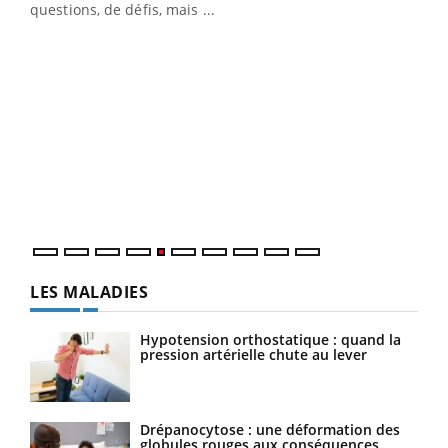
…
questions, de défis, mais ...
Un 
You
à l
Un é
mati
numé
LES MALADIES
Hypotension orthostatique : quand la
pression artérielle chute au lever
Drépanocytose : une déformation des
globules rouges aux conséquences