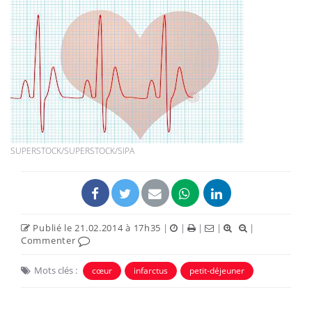
SUPERSTOCK/SUPERSTOCK/SIPA
Publié le 21.02.2014 à 17h35
|
|
|
|
|
Commenter
Mots clés :
cœur
infarctus
petit-déjeuner