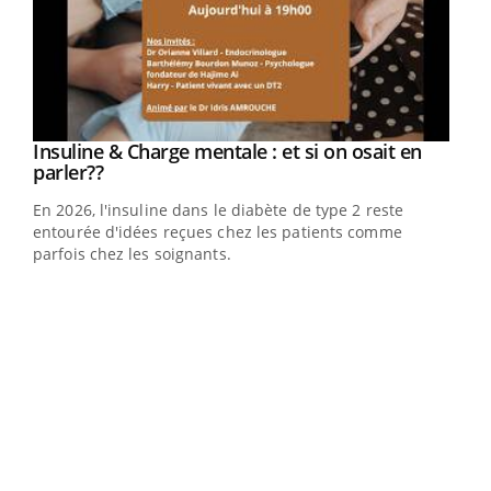
Youtube
Insuline & Charge mentale : et si on osait en
Youtube
Youtube
parler??
En 2026, l'insuline dans le diabète de type 2 reste
entourée d'idées reçues chez les patients comme
parfois chez les soignants.
Ecz
You
pour
L'ét
Vaca
Nos 