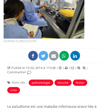
DURAND FLORENCE/SIPA
Publié le 19.02.2014 à 11h28
|
|
|
|
|
Commenter
Mots clés :
paléontologie
mouche
fiction
crise
Le paludisme est une maladie infectieuse grave liée à