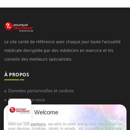
Le site santé de référence avec chaque jour toute l'actualité
médicale decryptée par des médecins en exercice et les
conseils des meilleurs spécialistes.
À PROPOS
Données personnelles et cookies
Qui sommes-nous
Conditions d'utilisation
Welcome
Plan du site
With our 225
partners
, we wish to store and access information on
Mentions Légales
your devices (cookies, pixels in emails, etc.), combine and share