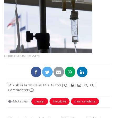
GERRY BROOME/AP/SIPA
Publié le 10.02.2014 à 16h50
|
|
|
|
|
Commenter
Mots clés :
cancer
inactivité
mort cellulaire