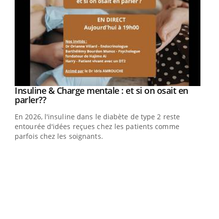
Youtube
Insuline & Charge mentale : et si on osait en
Youtube
Youtube
parler??
En 2026, l'insuline dans le diabète de type 2 reste
entourée d'idées reçues chez les patients comme
parfois chez les soignants.
Ecz
You
pour
L'ét
Vaca