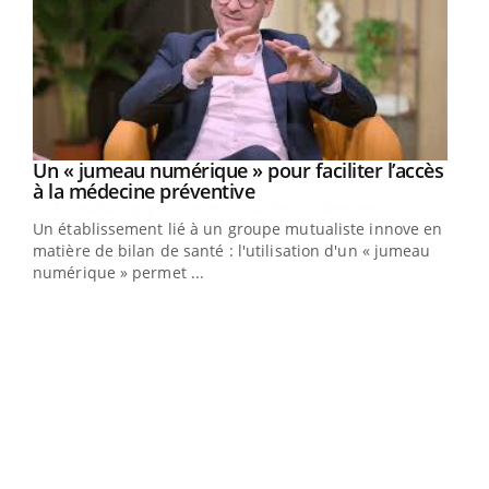
Un « jumeau numérique » pour faciliter l’accès
Youtube
Youtube
à la médecine préventive
Un établissement lié à un groupe mutualiste innove en
e
matière de bilan de santé : l'utilisation d'un « jumeau
numérique » permet ...
COU
You
Coup
vous
épis