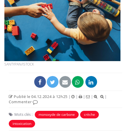
SANTYPAN/ISTOCK
Publié le 04.12.2024 à 12h25
|
|
|
|
|
Commenter
Mots clés :
monoxyde de carbone
crèche
intoxication