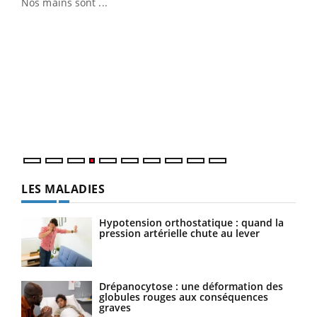
Nos mains sont ...
Dia
You
Le 
pers
ques
LES MALADIES
Hypotension orthostatique : quand la
pression artérielle chute au lever
Drépanocytose : une déformation des
globules rouges aux conséquences
graves