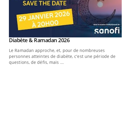
Youtube
Diabète & Ramadan 2026
Youtube
Le Ramadan approche, et, pour de nombreuses
vie !
personnes atteintes de diabète, c'est une période de
…
questions, de défis, mais ...
Un 
You
à l
Un é
mati
numé