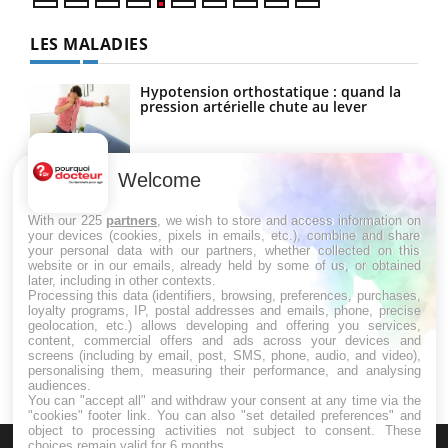
LES MALADIES
Hypotension orthostatique : quand la
pression artérielle chute au lever
Welcome
Drépanocytose : une déformation des
globules rouges aux conséquences
graves
With our 225
partners
, we wish to store and access information on
your devices (cookies, pixels in emails, etc.), combine and share
your personal data with our partners, whether collected on this
website or in our emails, already held by some of us, or obtained
Maladie de Charcot (Sclérose latérale
later, including in other contexts.
amyotrophique)
Processing this data (identifiers, browsing, preferences, purchases,
loyalty programs, IP, postal addresses and emails, phone, precise
geolocation, etc.) allows developing and offering you services,
content, commercial offers and ads across your devices and
screens (including by email, post, SMS, phone, audio, and video),
personalising them, measuring their performance, and analysing
audiences.
You can "accept all" and withdraw your consent at any time via the
"cookies" footer link
. You can also "set detailed preferences" and
object to processing activities not subject to consent. These
choices remain valid for 6 months.