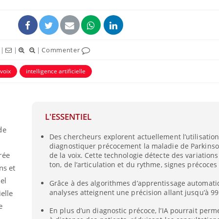
|
|
|
Commenter
voix
intelligence artificielle
L'ESSENTIEL
de
Des chercheurs explorent actuellement l’utilisation
Fortes chaleurs :
Grossess
diagnostiquer précocement la maladie de Parkinson
pourquoi le risque de
que dit 
noyade grimpe-t-il ?
rée
de la voix. Cette technologie détecte des variations
ton, de l’articulation et du rythme, signes précoces
ns et
el
Grâce à des algorithmes d’apprentissage automati
Le Viagra pourrait-il
Le smart
freiner la propagation du
l'appren
analyses atteignent une précision allant jusqu’à 99
ielle
cancer ?
lecture 
e
En plus d’un diagnostic précoce, l’IA pourrait perme