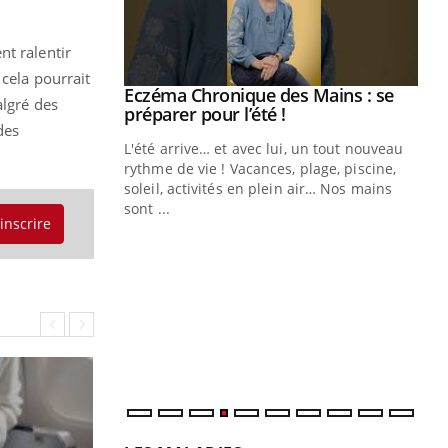
nt ralentir
 cela pourrait
ale : et si on
Eczéma Chronique des Mains : se
Youtube
algré des
ube
Youtube
préparer pour l’été !
des
e diabète de type 2
L'été arrive… et avec lui, un tout nouveau
çues chez les
rythme de vie ! Vacances, plage, piscine,
ez les soignants.
soleil, activités en plein air… Nos mains
sont ...
'inscrire
Di
You
Le 
nom
dia
défi