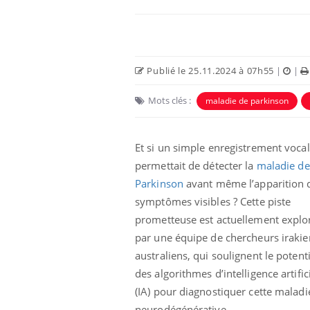
Publié le 25.11.2024 à 07h55
|
|
Mots clés :
maladie de parkinson
Et si un simple enregistrement vocal
permettait de détecter la
maladie de
Parkinson
avant même l’apparition 
La sieste empêche-t-elle
symptômes visibles ? Cette piste
de dormir la nuit ?
prometteuse est actuellement explo
par une équipe de chercheurs irakie
australiens, qui soulignent le potenti
VIH : la fin du comprimé
tous les jours se profile-t-
des algorithmes d’intelligence artific
elle enfin ?
(IA) pour diagnostiquer cette maladi
neurodégénérative.