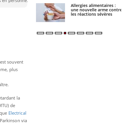
ns en personne.
par une tique en
Allergies alimentaires :
, elle reste dans
une nouvelle arme contre
 pendant 42 jours
les réactions sévères
 est souvent
lme, plus
ître.
tardant la
(MTU) de
fique
Electrical
 Parkinson via
t