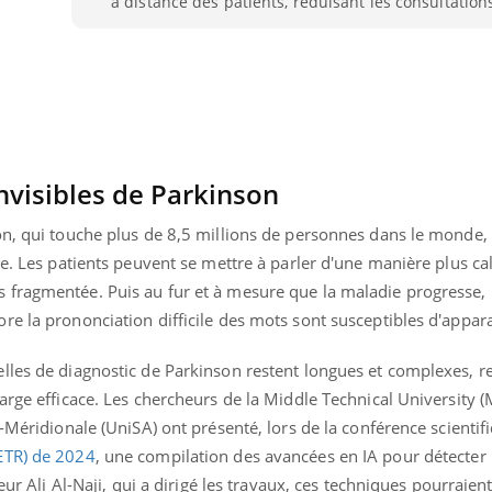
à distance des patients, réduisant les consultatio
Pourquoi manger moins
Mordue 
de protéines pourrait
vacances
finalement être bénéfique
le coma
invisibles de Parkinson
on, qui touche plus de 8,5 millions de personnes dans le monde,
le. Les patients peuvent se mettre à parler d'une manière plus ca
 fragmentée. Puis au fur et à mesure que la maladie progresse,
e la prononciation difficile des mots sont susceptibles d'appara
lles de diagnostic de Parkinson restent longues et complexes, re
arge efficace. Les chercheurs de la Middle Technical University 
e-Méridionale (UniSA) ont présenté, lors de la conférence scienti
ETR) de 2024
, une compilation des avancées en IA pour détecter
eur Ali Al-Naji, qui a dirigé les travaux, ces techniques pourraien