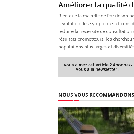
Améliorer la qualité d
Bien que la maladie de Parkinson ne 
l’évolution des symptômes et considé
Eczéma Chronique des Mains :
Car
Youtube
You
réduire la nécessité de consultation
Youtube
expliquer ma maladie
pré
résultats prometteurs, les chercheur
Il y a des sujets qui sont faciles à aborder...
Fati
populations plus larges et diversifi
d'autres non ! D'un côté, poser des
mêm
questions sur la maladie d'un proche c'est
care
montrer ...
...
Vous aimez cet article ? Abonnez-
vous à la newsletter !
NOUS VOUS RECOMMANDON