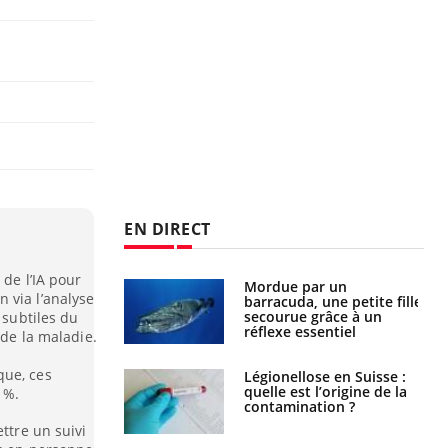
EN DIRECT
 de l’IA pour
e et chaleur : ce
Mordue par un
 via l’analyse
la science
barracuda, une petite fille
secourue grâce à un
 subtiles du
réflexe essentiel
 de la maladie.
que, ces
phone nuit-il à
Légionellose en Suisse :
tissage de la
quelle est l’origine de la
 %.
?
contamination ?
ttre un suivi