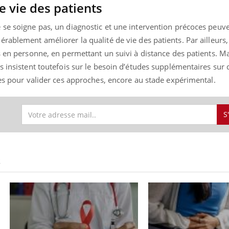
e vie des patients
se soigne pas, un diagnostic et une intervention précoces peuve
rablement améliorer la qualité de vie des patients. Par ailleurs,
ence en fer : comprendre pour
Insuline & Charge ment
tube
Youtube
s en personne, en permettant un suivi à distance des patients. M
Youtube
Yout
venir
osait en parler??
s insistent toutefois sur le besoin d’études supplémentaires sur 
gue, irritabilité, brouillard mental ou
En 2026, l'insuline dans l
ées pour valider ces approches, encore au stade expérimental.
e alopécie… Les symptômes de la
reste entourée d'idées re
nce en fer sont multiples ce qui la rend
patients comme parfois ch
S
S