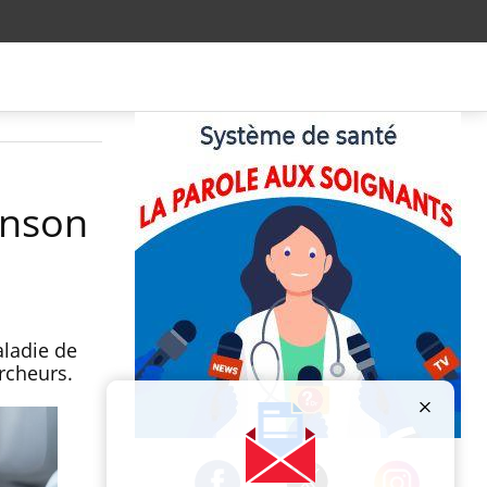
inson
aladie de
rcheurs.
Publicité