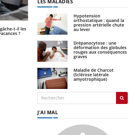
LES MALADIES
Hypotension
orthostatique : quand la
pression artérielle chute
Fortes chaleurs : pourquoi le risque
âche-t-il les
au lever
de noyade grimpe-t-il ?
vacances ?
Drépanocytose : une
déformation des globules
rouges aux conséquences
graves
Maladie de Charcot
(Sclérose latérale
amyotrophique)
J'AI MAL