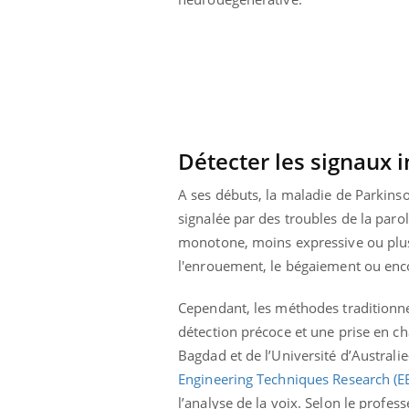
Pourquoi votre ventre
gâche-t-il les premiers
jours de vos vacances ?
Détecter les signaux 
A ses débuts, la maladie de Parkins
signalée par des troubles de la paro
monotone, moins expressive ou plus
l'enrouement, le bégaiement ou encor
Cependant, les méthodes traditionne
détection précoce et une prise en ch
Bagdad et de l’Université d’Australi
Engineering Techniques Research (E
l’analyse de la voix. Selon le profess