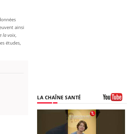
 données
euvent ainsi
 la voix,
nes études,
LA CHAÎNE SANTÉ
Youtube