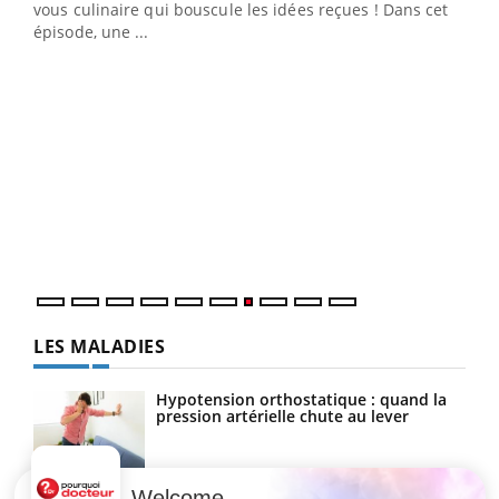
vous culinaire qui bouscule les idées reçues ! Dans cet
travail" de Pourquoi Docteur reçoivent Régis Blugeon,
épisode, une ...
DRH et directeur ...
Ecz
You
(3/3
Dans
vous
quot
LES MALADIES
Hypotension orthostatique : quand la
pression artérielle chute au lever
Welcome