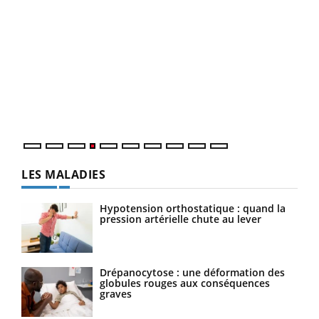
Dia
You
Le 
pers
ques
LES MALADIES
Hypotension orthostatique : quand la
pression artérielle chute au lever
Drépanocytose : une déformation des
globules rouges aux conséquences
graves