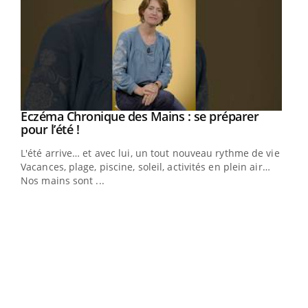
Eczéma Chronique des Mains : se préparer
Youtube
Youtube
pour l’été !
L'été arrive… et avec lui, un tout nouveau rythme de vie !
Vacances, plage, piscine, soleil, activités en plein air…
Nos mains sont ...
Dia
You
Le 
pers
ques