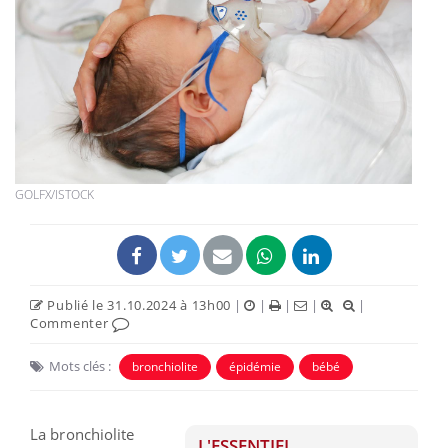
GOLFX/ISTOCK
Publié le 31.10.2024 à 13h00
|
|
|
|
|
Commenter
Mots clés :
bronchiolite
épidémie
bébé
La bronchiolite
L'ESSENTIEL