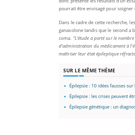
donc présenté les résultats d’un es
les ce qui la rend
patients comme parfois chez les soignants.
sole
sont
pourrait être envisagé pour soigner c
Dans le cadre de cette recherche, les
ganaxolone tandis que le second a b
coma.
"L'étude a porté sur le nombre
d'administration du médicament à l'ét
maîtriser leur état épileptique réfract
SUR LE MÊME THÈME
Épilepsie : 10 idées fausses sur
Épilepsie : les crises peuvent ê
Épilepsie génétique : un diagnos