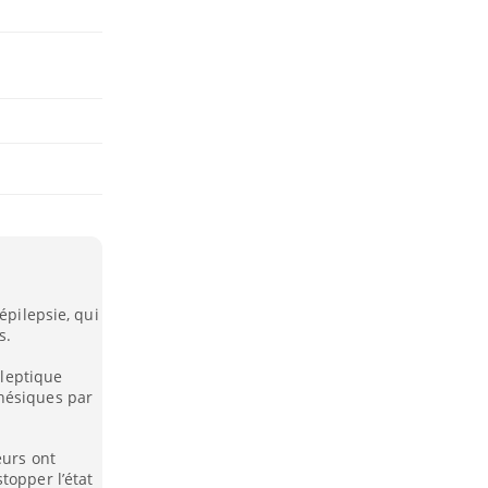
épilepsie, qui
s.
ileptique
hésiques par
eurs ont
topper l’état