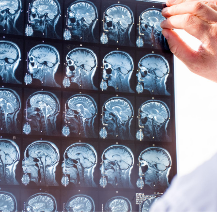
Grossesse et chaleur : ce
que dit la science
Le smartphone nuit-il à
l'apprentissage de la
lecture ?
Mordue par une tique en
vacances, elle reste dans
le coma pendant 42 jours