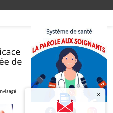
icace
tée de
envisagé
Publicité