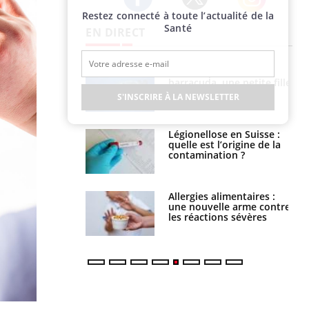
Restez connecté à toute l’actualité de la
Twitter
Facebook
Instagram
Santé
EN DIRECT
Mordue par un
Comment gérer le
barracuda, une petite fille
sommeil des enfants en
secourue grâce à un
vacances ?
S'INSCRIRE À LA NEWSLETTER
réflexe essentiel
Légionellose en Suisse :
Bilan prévention : ce que
quelle est l’origine de la
les kinés pourront
contamination ?
bientôt faire
Allergies alimentaires :
TDAH : quel est ce
une nouvelle arme contre
traitement autorisé aux
les réactions sévères
États-Unis ?