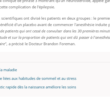
sai clinique de phrase 3 montrant qu’un neurostéroïde, appelé g
il, activités en plein air… Nos mains
 ...
ette complication de l’épilepsie.
 scientifiques ont divisé les patients en deux groupes : le premie
énéficié d’un placebo avant de commencer l'anesthésie induite p
 de patients qui ont cessé de convulser dans les 30 premières minut
ude et sur la proportion de patients qui ont dû passer à l'anesthés
aire"
, a précisé le Docteur Brandon Foreman.
 la maladie
tre liées aux habitudes de sommeil et au stress
tic rapide dès la naissance améliore les soins