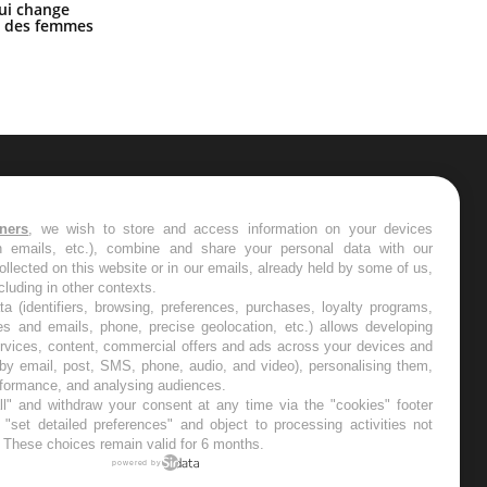
La sieste empêche-t-elle de dormir
ui change
la nuit ?
ge des femmes
ER
tners
, we wish to store and access information on your devices
in emails, etc.), combine and share your personal data with our
s les semaines les meilleures
ollected on this website or in our emails, already held by some of us,
ncluding in other contexts.
ta (identifiers, browsing, preferences, purchases, loyalty programs,
es and emails, phone, precise geolocation, etc.) allows developing
ervices, content, commercial offers and ads across your devices and
 by email, post, SMS, phone, audio, and video), personalising them,
RE
rformance, and analysing audiences.
l" and withdraw your consent at any time via the "cookies" footer
"set detailed preferences" and object to processing activities not
. These choices remain valid for 6 months.
powered by