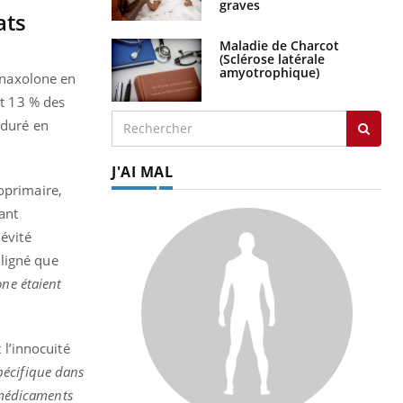
graves
ats
Maladie de Charcot
(Sclérose latérale
amyotrophique)
ganaxolone en
t 13 % des
 duré en
J'AI MAL
oprimaire,
ant
évité
uligné que
one étaient
 l’innocuité
pécifique dans
s médicaments