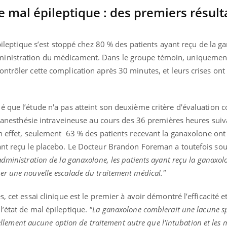
e mal épileptique : des premiers résult
épileptique s’est stoppé chez 80 % des patients ayant reçu de la 
ministration du médicament. Dans le groupe témoin, uniquemen
ntrôler cette complication après 30 minutes, et leurs crises ont
 que l’étude n'a pas atteint son deuxième critère d'évaluation c
 l'anesthésie intraveineuse au cours des 36 premières heures suiv
n effet, seulement
63 % des patients recevant la ganaxolone ont 
ant reçu le placebo. Le Docteur Brandon Foreman a toutefois so
dministration de la ganaxolone, les patients ayant reçu la ganaxol
r une nouvelle escalade du traitement médical."
 cet essai clinique est le premier à avoir démontré l’efficacité et
l’état de mal épileptique.
"La ganaxolone comblerait une lacune s
tuellement aucune option de traitement autre que l'intubation et le