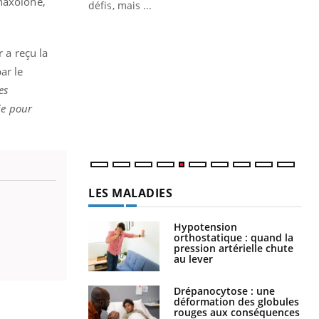
anaxolone,
défis, mais ...
Un « jumeau numérique » pour
CO
Youtube
You
faciliter l’accès à la médecine
r a reçu la
Youtube
Cou
préventive
nou
ar le
Un établissement lié à un groupe
bou
es
mutualiste innove en matière de bilan de
épi
ie pour
santé : l'utilisation d'un « jumeau
numérique » permet ...
LES MALADIES
Hypotension
orthostatique : quand la
pression artérielle chute
au lever
Drépanocytose : une
déformation des globules
rouges aux conséquences