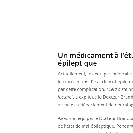
Un médicament à l’étud
épileptique
Actuellement, les équipes médicale
le coma en cas d’état de mal épilepti
par cette complication.
"Cela a été a
lacune"
, a expliqué le Docteur Bran
associé au département de neurologie
prendre pour
Insuline & Charge mentale : et si on
Ecz
Youtube
You
Youtube
osait en parler??
pré
Avec son équipe, le Docteur Brandon
llard mental ou
En 2026, l'insuline dans le diabète de type 2
L'ét
de l’état de mal épileptique. Pendan
tômes de la
reste entourée d'idées reçues chez les
ryth