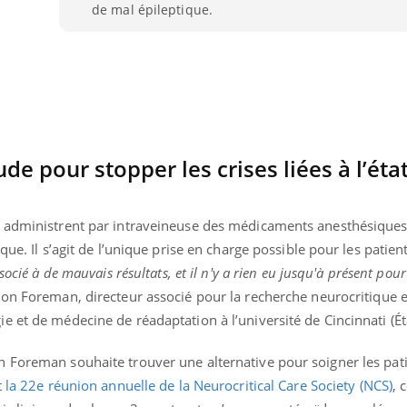
de mal épileptique.
e pour stopper les crises liées à l’éta
s administrent par intraveineuse des médicaments anesthésiques
que. Il s’agit de l’unique prise en charge possible pour les patie
ssocié à de mauvais résultats, et il n'y a rien eu jusqu'à présent pou
don Foreman, directeur associé pour la recherche neurocritique 
 et de médecine de réadaptation à l’université de Cincinnati (Ét
éma Chronique des Mains : se
tube
Youtube
parer pour l’été !
 Foreman souhaite trouver une alternative pour soigner les pati
é arrive… et avec lui, un tout nouveau
t
la 22e réunion annuelle de la Neurocritical Care Society (NCS)
, 
me de vie ! Vacances, plage, piscine,