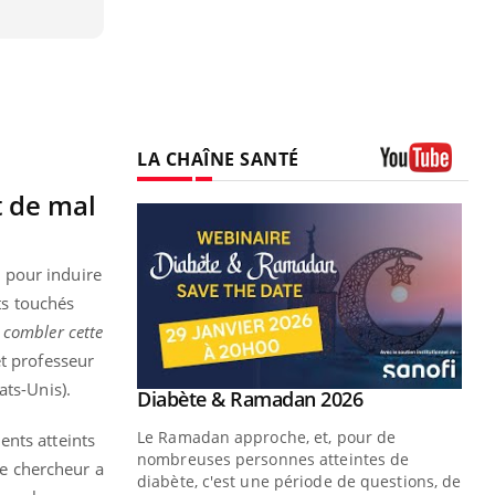
LA CHAÎNE SANTÉ
Youtube
t de mal
 pour induire
nts touchés
r combler cette
et professeur
ats-Unis).
Youtube
Diabète & Ramadan 2026
Youtube
Le Ramadan approche, et, pour de
ents atteints
nombreuses personnes atteintes de
ce chercheur a
diabète, c'est une période de questions, de