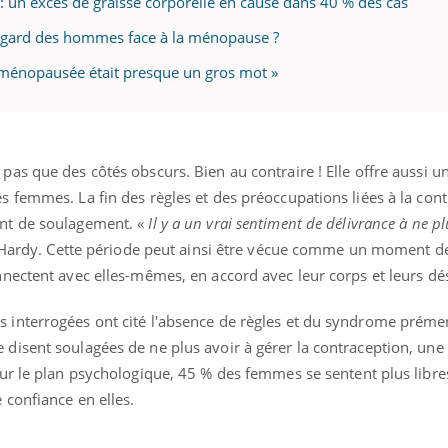
: un excès de graisse corporelle en cause dans 40 % des cas
 regard des hommes face à la ménopause ?
 ménopausée était presque un gros mot »
ence en fer : comprendre pour
Insuline & Charge ment
tube
Youtube
Youtube
Yout
venir
osait en parler??
gue, irritabilité, brouillard mental ou
En 2026, l'insuline dans l
e alopécie… Les symptômes de la
reste entourée d'idées re
as que des côtés obscurs. Bien au contraire ! Elle offre aussi u
nce en fer sont multiples ce qui la rend
patients comme parfois ch
 femmes. La fin des règles et des préoccupations liées à la con
nt de soulagement. «
Il y a un vrai sentiment de délivrance à ne pl
 Hardy. Cette période peut ainsi être vécue comme un moment d
nectent avec elles-mêmes, en accord avec leur corps et leurs dés
interrogées ont cité l'absence de règles et du syndrome préme
isent soulagées de ne plus avoir à gérer la contraception, une
ur le plan psychologique, 45 % des femmes se sentent plus libre
confiance en elles.