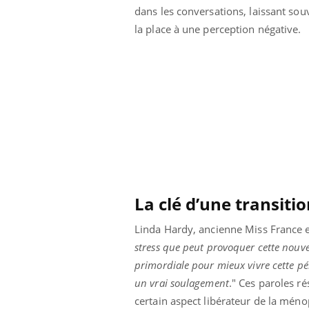
dans les conversations, laissant sou
Comment éviter une otite
pendant les vacances ?
la place à une perception négative.
La clé d’une transiti
Linda Hardy, ancienne Miss France et
stress que peut provoquer cette nouve
primordiale pour mieux vivre cette péri
un vrai soulagement
." Ces paroles 
certain aspect libérateur de la mén