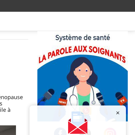
ménopause
s
ile à
Publicité