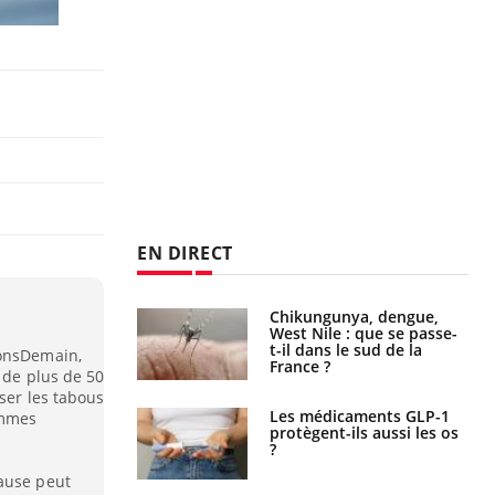
EN DIRECT
 oublier les
Chikungunya, dengue,
en vacances ?
West Nile : que se passe-
t-il dans le sud de la
sonsDemain,
France ?
 de plus de 50
ser les tabous
s connectés :
Les médicaments GLP-1
emmes
 le travail
protègent-ils aussi les os
 de plus en plus
?
soirées
pause peut