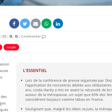
|
|
|
Commenter
couple
casion
L'ESSENTIEL
pause
Hantavirus : un cas
Comment
détecté chez un touriste
écrans 
es
en France
Lors de la conférence de presse organisée par Di
e
l'application de rencontres dédiée aux célibataires
ans, Linda Hardy a mis en avant la nécessité de bri
Mortalité infantile : un
Toujour
autour de la ménopause, un sujet que 83% des f
 des
rapport s’interroge sur
comment
considèrent toujours comme tabou en France.
son taux élevé en France
empiète
ages
sur nos 
Soulignant que, malgré les idées reçues, la méno
oqués