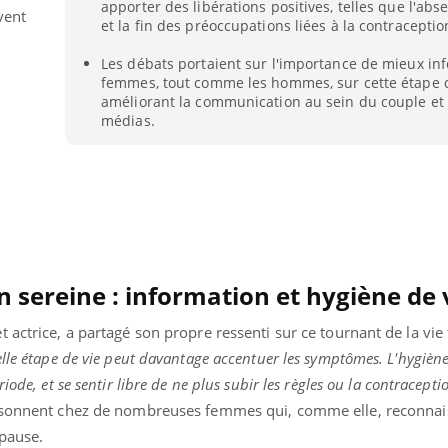
apporter des libérations positives, telles que l'abs
vent
Grossesse à risque : ce jus
Cancer c
et la fin des préoccupations liées à la contraceptio
naturel attire l'attention
stratégi
des chercheurs
changé 
basque
Les débats portaient sur l'importance de mieux in
femmes, tout comme les hommes, sur cette étape d
améliorant la communication au sein du couple et 
médias.
on sereine : information et hygiène de 
 actrice, a partagé son propre ressenti sur ce tournant de la vie 
lle étape de vie peut davantage accentuer les symptômes. L'hygiène 
ode, et se sentir libre de ne plus subir les règles ou la contracepti
résonnent chez de nombreuses femmes qui, comme elle, reconnai
opause.