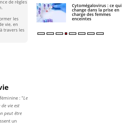
ence de règles
olorectal : une
Cytomégalovirus : ce qui
n.
e simple aurait
change dans la prise en
la donne au Pays
charge des femmes
enceintes
former les
e vie, en
à travers les
vie
féminine : "
Le
de vie est
on peut être
ssent un