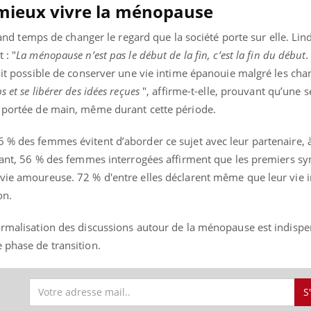
 mieux vivre la ménopause
 grand temps de changer le regard que la société porte sur elle. Li
 : "
La ménopause n’est pas le début de la fin, c’est la fin du début.
fait possible de conserver une vie intime épanouie malgré les c
s et se libérer des idées reçues
", affirme-t-elle, prouvant qu’une s
à portée de main, même durant cette période.
6 % des femmes évitent d’aborder ce sujet avec leur partenaire,
autant, 56 % des femmes interrogées affirment que les premiers 
 vie amoureuse. 72 % d'entre elles déclarent même que leur vie i
on.
normalisation des discussions autour de la ménopause est indisp
 phase de transition.
S