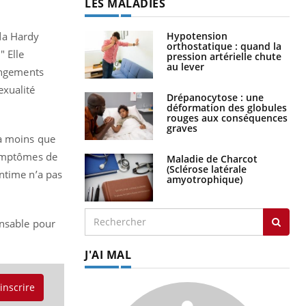
LES MALADIES
Hypotension
nda Hardy
orthostatique : quand la
" Elle
pression artérielle chute
au lever
hangements
exualité
Drépanocytose : une
déformation des globules
rouges aux conséquences
graves
 à moins que
symptômes de
Maladie de Charcot
(Sclérose latérale
ntime n’a pas
amyotrophique)
ensable pour
J'AI MAL
'inscrire