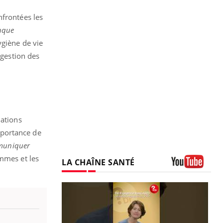
nfrontées les
anque
ygiène de vie
 gestion des
iations
mportance de
mmuniquer
ommes et les
LA CHAÎNE SANTÉ
Youtube