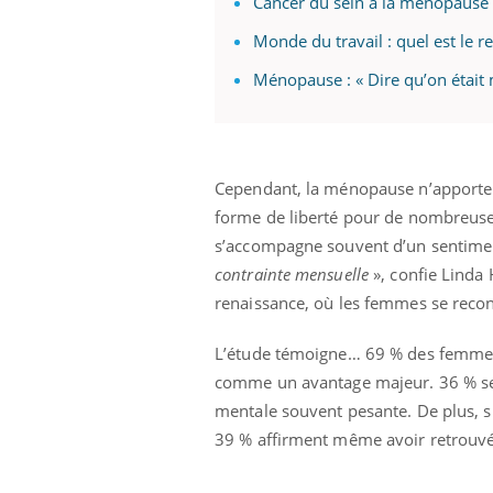
Cancer du sein à la ménopause 
Monde du travail : quel est le
Ménopause : « Dire qu’on était
Eczéma Chronique des Mains :
Car
Youtube
You
Youtube
expliquer ma maladie
pré
Il y a des sujets qui sont faciles à aborder...
Fati
d'autres non ! D'un côté, poser des
mêm
Cependant, la ménopause n’apporte p
questions sur la maladie d'un proche c'est
care
forme de liberté pour de nombreuses
montrer ...
...
s’accompagne souvent d’un sentime
contrainte mensuelle
», confie Linda
renaissance, où les femmes se recon
L’étude témoigne… 69 % des femmes 
comme un avantage majeur. 36 % se d
mentale souvent pesante. De plus, s
39 % affirment même avoir retrouvé 