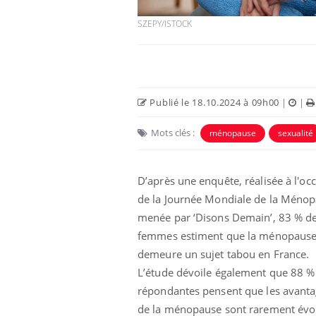
SZEPY/ISTOCK
Publié le 18.10.2024 à 09h00
|
|
Mots clés :
ménopause
sexualité
D’après une enquête, réalisée à l'oc
de la Journée Mondiale de la Méno
Bébés, jeunes enfants :
quelle trousse à
menée par ‘Disons Demain’, 83 % d
pharmacie pour les
vacances ?
femmes estiment que la ménopaus
demeure un sujet tabou en France.
Syndrome métabolique :
L’étude dévoile également que 88 %
quels sont les meilleurs
exercices physiques ?
répondantes pensent que les avant
de la ménopause sont rarement év