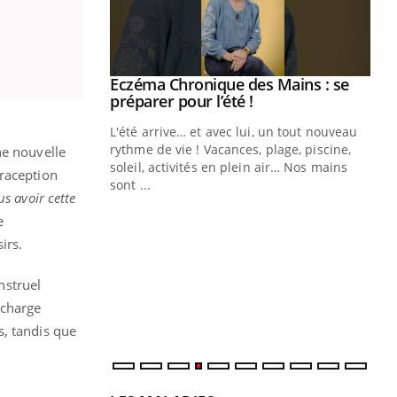
ale : et si on
Eczéma Chronique des Mains : se
Youtube
ube
Youtube
préparer pour l’été !
e diabète de type 2
L'été arrive… et avec lui, un tout nouveau
çues chez les
rythme de vie ! Vacances, plage, piscine,
ne nouvelle
ez les soignants.
soleil, activités en plein air… Nos mains
traception
sont ...
us avoir cette
Di
You
e
Le 
irs.
nom
dia
nstruel
défi
 charge
s, tandis que