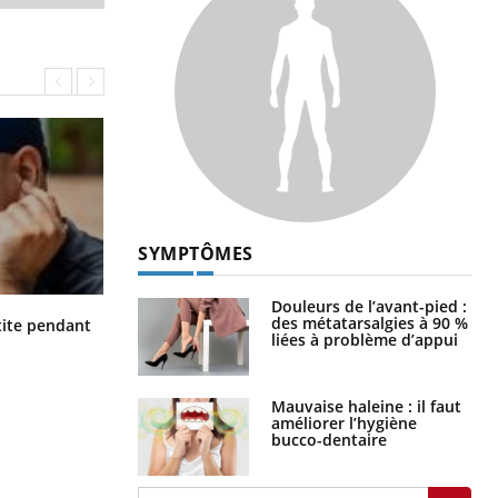
SYMPTÔMES
Douleurs de l’avant-pied :
Hantavirus : un cas détecté chez un
des métatarsalgies à 90 %
ite pendant
touriste en France
liées à problème d’appui
Mauvaise haleine : il faut
améliorer l’hygiène
bucco-dentaire