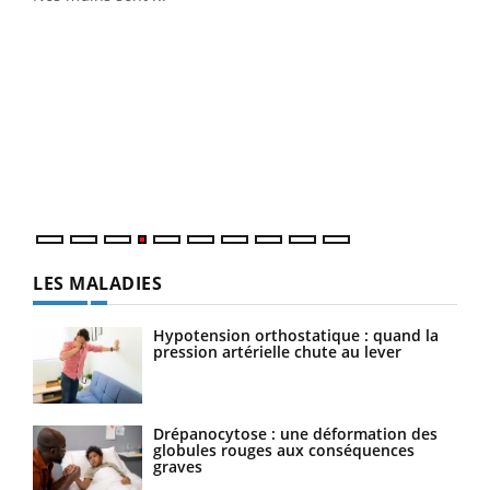
Dia
You
Le 
pers
ques
LES MALADIES
Hypotension orthostatique : quand la
pression artérielle chute au lever
Drépanocytose : une déformation des
globules rouges aux conséquences
graves