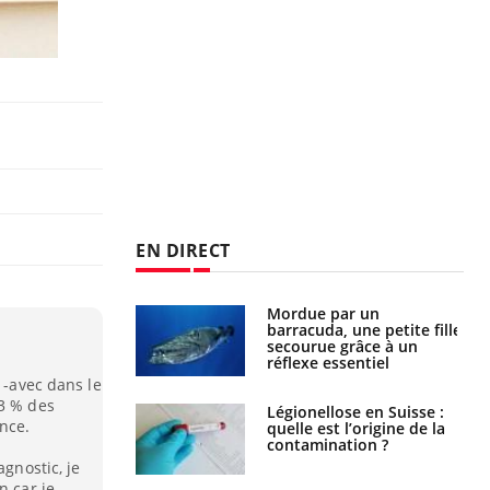
EN DIRECT
e et chaleur : ce
Mordue par un
la science
barracuda, une petite fille
secourue grâce à un
réflexe essentiel
 -avec dans le
 3 % des
phone nuit-il à
Légionellose en Suisse :
nce.
tissage de la
quelle est l’origine de la
?
contamination ?
agnostic, je
n car je