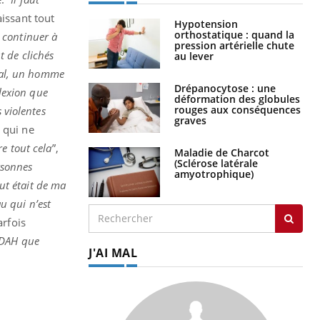
aissant tout
Hypotension
orthostatique : quand la
 continuer à
pression artérielle chute
 de clichés
au lever
cial, un homme
Drépanocytose : une
flexion que
déformation des globules
rouges aux conséquences
 violentes
graves
 qui ne
e tout cela
”,
Maladie de Charcot
(Sclérose latérale
ersonnes
amyotrophique)
out était de ma
au qui n’est
arfois
TDAH que
J'AI MAL