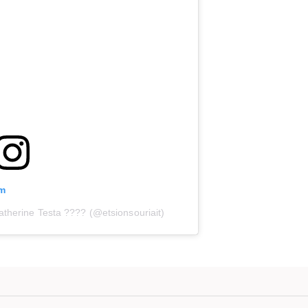
am
atherine Testa ???? (@etsionsouriait)