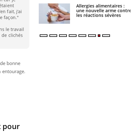
étaient
par une tique en
Allergies alimentaires :
, elle reste dans
une nouvelle arme contre
 fait, j’ai
 pendant 42 jours
les réactions sévères
e façon."
ns le travail
 de clichés
t de bonne
n entourage.
t pour