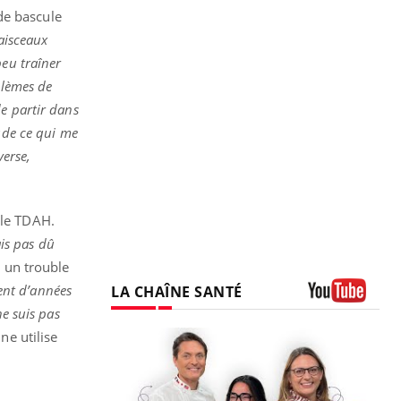
de bascule
faisceaux
peu traîner
blèmes de
de partir dans
tude ce qui me
verse,
 le TDAH.
ais pas dû
n un trouble
ment d’années
LA CHAÎNE SANTÉ
ne suis pas
Youtube
ne utilise