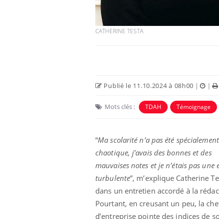
CATHERINE TESTA
Publié le 11.10.2024 à 08h00
|
|
Mots clés :
TDAH
Témoignage
“
Ma scolarité n’a pas été spécialement
unya, dengue,
La sieste empêche-t-elle
e : que se passe-
de dormir la nuit ?
chaotique, j’avais des bonnes et des
 le sud de la
mauvaises notes et je n’étais pas une 
turbulente
”, m’explique Catherine Te
icaments GLP-1
VIH : la fin du comprimé
dans un entretien accordé à la rédac
-ils aussi les os
tous les jours se profile-t-
elle enfin ?
Pourtant, en creusant un peu, la che
d’entreprise pointe des indices de s