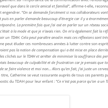
travail que dans le cercle amical et familial
”, affirme-t-elle, reconn
t engendrer. “
On se demande forcément si nos collaborateurs vont
Et puis en parler demande beaucoup d’énergie car il y a énormément
 répondre. La première fois que j’ai osé en parler sur un réseau so
c’était à la mode et que je n’avais rien. On m’a également fait la ré
voir un TDAH. Cela peut paraître anodin mais ces réflexions sont très
 ne peut éluder ces nombreuses années à lutter contre son esprit
voient pas la notion de compensation qui a été mise en place derrièr
r des clichés sur le TDAH et arrêter de minimiser la souffrance des p
entais beaucoup de culpabilité et de frustration car je pensais que t
de se faire violence et moi non… Alors qu’en fait, j’ai juste un cerve
e titre, Catherine se veut rassurante auprès de tous ces parents p
nostic du TDAH pour leur enfant : “
Ce n’est pas parce qu’on a un 