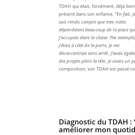
lovirus : ce qui
Pourquoi votre ventre
TDAH qui était, forcément, déjà bie
ans la prise en
gâche-t-il les premiers
présent dans son enfance. “
En fait, 
des femmes
jours de vos vacances ?
s
suis rendu compte que mes notes
dépendaient beaucoup de la place q
j’occupais dans la classe. Par exemple,
j’étais à côté de la porte, je me
déconcentrais sans arrêt. J’avais égal
des projets plein la tête, je vivais u
composition, son TDAH est passé co
Diagnostic du TDAH : 
améliorer mon quotid