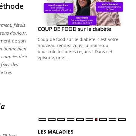
méthode
ment, j’étais
Youtube
ue » pour
COUP DE FOOD sur le diabète
Youtube
 sans douleur,
médecine
Coup de food sur le diabète, c'est votre
cement de son
nouveau rendez-vous culinaire qui
nctionne bien
n groupe
bouscule les idées reçues ! Dans cet
recoupées de 5
ière de bilan de
épisode, une ...
« jumeau
fixer des
Qu
You
e très
êtr
.
"Le
qua
Doc
dir
la
LES MALADIES
. “
Il faut