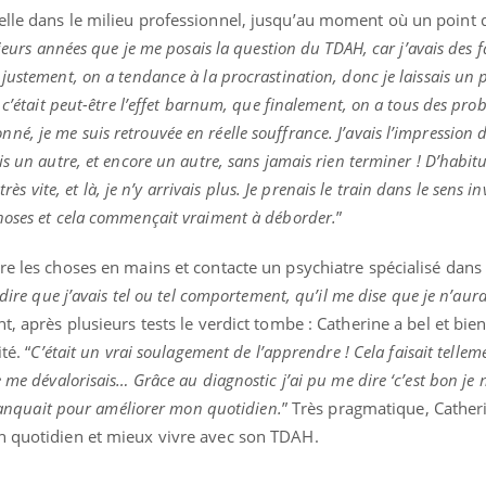
elle dans le milieu professionnel, jusqu’au moment où un point 
sieurs années que je me posais la question du TDAH, car j’avais des 
justement, on a tendance à la procrastination, donc je laissais un 
 c’était peut-être l’effet barnum, que finalement, on a tous des pro
, je me suis retrouvée en réelle souffrance. J’avais l’impression 
is un autre, et encore un autre, sans jamais rien terminer ! D’habi
très vite, et là, je n’y arrivais plus. Je prenais le train dans le sens in
hoses et cela commençait vraiment à déborder.
”
re les choses en mains et contacte un psychiatre spécialisé dans
dire que j’avais tel ou tel comportement, qu’il me dise que je n’aur
t, après plusieurs tests le verdict tombe : Catherine a bel et bie
té. “
C’était un vrai soulagement de l’apprendre ! Cela faisait telle
 me dévalorisais… Grâce au diagnostic j’ai pu me dire ‘c’est bon je 
i manquait pour améliorer mon quotidien.
” Très pragmatique, Catheri
n quotidien et mieux vivre avec son TDAH.