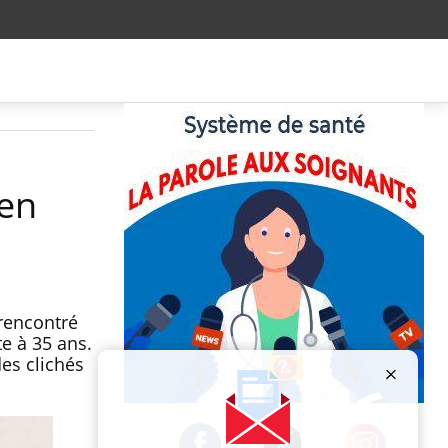
ien
 rencontré
te à 35 ans.
des clichés
Publicité