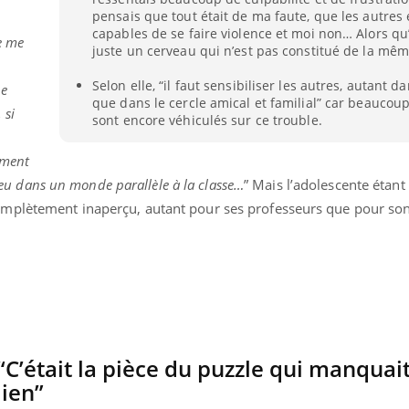
pensais que tout était de ma faute, que les autres 
Pourquoi manger moins
Mordue 
n
de protéines pourrait
vacances
capables de se faire violence et moi non… Alors qu’en
je me
finalement être bénéfique
le coma
juste un cerveau qui n’est pas constitué de la mêm
Selon elle, “il faut sensibiliser les autres, autant da
ue
que dans le cercle amical et familial” car beaucoup
 si
sont encore véhiculés sur ce trouble.
ement
n peu dans un monde parallèle à la classe…
” Mais l’adolescente étan
mplètement inaperçu, autant pour ses professeurs que pour so
“C’était la pièce du puzzle qui manquai
ien”