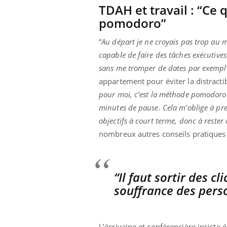
TDAH et travail : “Ce 
pomodoro”
“
Au départ je ne croyais pas trop au m
ale : et si on
Eczéma Chronique des Mains : se
Dia
Youtube
You
capable de faire des tâches exécutive
ube
Youtube
préparer pour l’été !
Le 
sans me tromper de dates par exempl
 diabète de type 2
L'été arrive… et avec lui, un tout nouveau
nom
appartement pour éviter la distractib
ues chez les
rythme de vie ! Vacances, plage, piscine,
diab
pour moi, c’est la méthode pomodoro q
ez les soignants.
soleil, activités en plein air… Nos mains
défi
sont ...
minutes de pause. Cela m’oblige à pre
objectifs à court terme, donc à rester
nombreux autres conseils pratiques
“Il faut sortir des c
souffrance des pers
L’écrivaine et conférencière insiste