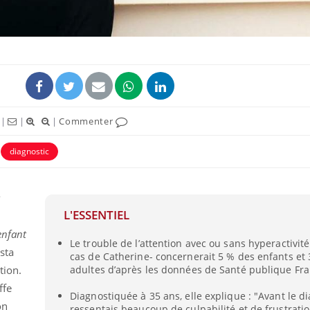
|
|
|
Commenter
diagnostic
Fortes chaleurs :
Grossess
pourquoi le risque de
que dit 
L'ESSENTIEL
noyade grimpe-t-il ?
enfant
Le trouble de l’attention avec ou sans hyperactivité
sta
cas de Catherine- concernerait 5 % des enfants et
Le Viagra pourrait-il
Le smart
tion.
adultes d’après les données de Santé publique Fra
freiner la propagation du
l'appren
cancer ?
lecture 
ffe
Diagnostiquée à 35 ans, elle explique : "Avant le di
on
ressentais beaucoup de culpabilité et de frustratio