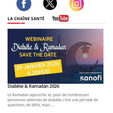
Twitter
Facebook
Instagram
LA CHAÎNE SANTÉ
Youtube
Youtube
Diabète & Ramadan 2026
Youtube
Le Ramadan approche, et, pour de nombreuses
vie !
personnes atteintes de diabète, c'est une période de
…
questions, de défis, mais ...