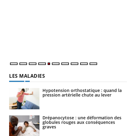
Un 
You
à l
Un é
mati
numé
LES MALADIES
Hypotension orthostatique : quand la
pression artérielle chute au lever
Drépanocytose : une déformation des
globules rouges aux conséquences
graves