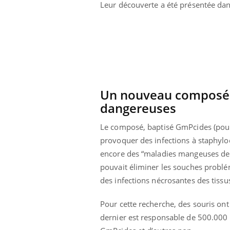
Leur découverte a été présentée da
ar une tique en
Allergies alimentaires :
, elle reste dans
une nouvelle arme contre
pendant 42 jours
les réactions sévères
Un nouveau composé e
dangereuses
Le composé, baptisé GmPcides (pour 
provoquer des infections à staphylo
encore des “maladies mangeuses de c
pouvait éliminer les souches problém
des infections nécrosantes des tiss
Pour cette recherche, des souris on
dernier est responsable de 500.000 