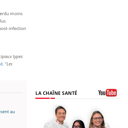
 perdu moins
plus
post-infection
ncipaux types
é
. "
Les
LA CHAÎNE SANTÉ
Youtube
osent au