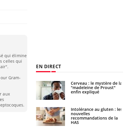
é qui élimine
s celles qui
EN DIRECT
air".
pour Gram-
Cerveau : le mystère de la
Le décalage des horaires
"madeleine de Proust"
d'été : quel impact sur le
enfin expliqué
sommeil ?
er aux
es
reptocoques.
Intolérance au gluten : les
Grossesse : ces polluants
nouvelles
pourraient influencer le
recommandations de la
poids des enfants
HAS