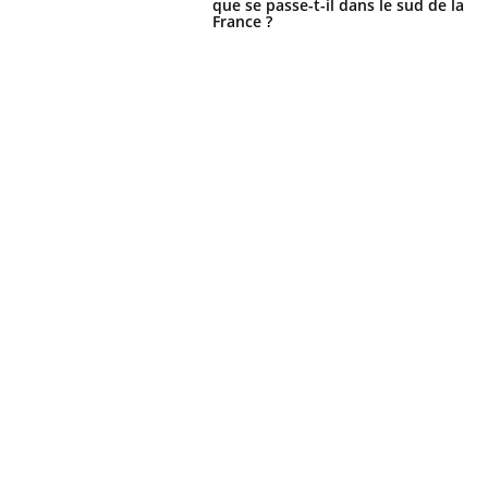
que se passe-t-il dans le sud de la
France ?