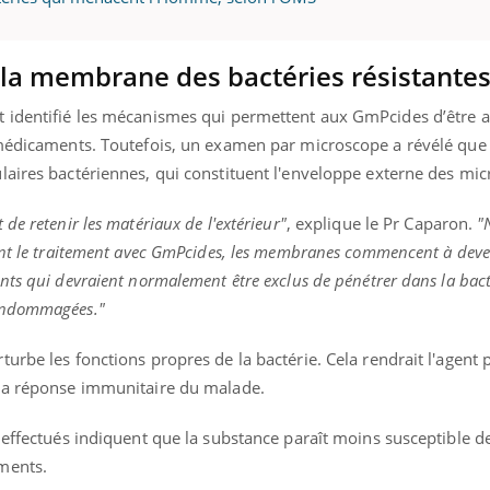
 la membrane des bactéries résistante
« jumeau numérique » pour
tube
 identifié les mécanismes qui permettent aux GmPcides d’être au
iliter l’accès à la médecine
Youtube
ventive
 médicaments. Toutefois, un examen par microscope a révélé que 
laires bactériennes, qui constituent l'enveloppe externe des mic
établissement lié à un groupe
ualiste innove en matière de bilan de
de retenir les matériaux de l'extérieur"
, explique le Pr Caparon.
"
é : l'utilisation d'un « jumeau
érique » permet ...
ant le traitement avec GmPcides, les membranes commencent à deve
ts qui devraient normalement être exclus de pénétrer dans la bact
endommagées."
urbe les fonctions propres de la bactérie. Cela rendrait l'agent
 la réponse immunitaire du malade.
 effectués indiquent que la substance paraît moins susceptible d
ments.