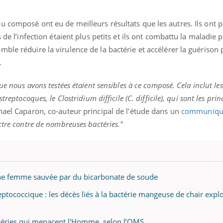
u composé ont eu de meilleurs résultats que les autres. Ils ont
 de l’infection étaient plus petits et ils ont combattu la maladie 
ble réduire la virulence de la bactérie et accélérer la guérison 
.
ue nous avons testées étaient sensibles à ce composé. Cela inclut les
treptocoques, le Clostridium difficile (C. difficile), qui sont les pri
hael Caparon, co-auteur principal de l'étude dans un
communiqu
ctre contre de nombreuses bactéries."
une femme sauvée par du bicarbonate de soude
tococcique : les décès liés à la bactérie mangeuse de chair expl
actéries qui menacent l'Homme, selon l’OMS