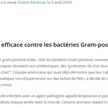
ns la revue
Science Advances
,
le 2 août 2024.
TDAH : quel est ce
traitement autorisé aux
États-Unis ?
fficace contre les bactéries Gram-pos
gram-positive-icide), cible les bactéries Gram positives connue
coques résistants aux antibiotiques, des syndromes de choc tox
hair”. L’équipe américaine qui avait déjà démontré que leur su
atiques lors d'expériences sur des boîtes de Pétri, a décidé de la
us mous.
t été infectées avec un agent pathogène appelé Streptococcus py
décès chaque année dans le monde. Certains animaux étaient tra