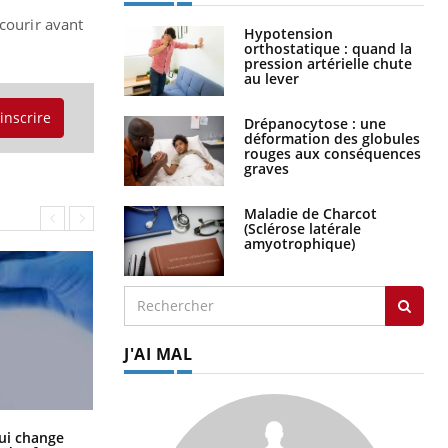
rcourir avant
Hypotension
orthostatique : quand la
pression artérielle chute
au lever
'inscrire
Drépanocytose : une
déformation des globules
rouges aux conséquences
graves
Maladie de Charcot
(Sclérose latérale
amyotrophique)
J'AI MAL
La sieste empêche-t-elle de dormir
ui change