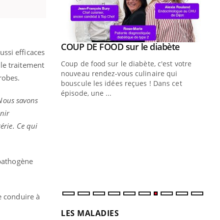
s
Youtube
COUP DE FOOD sur le diabète
Youtube
ssi efficaces
Coup de food sur le diabète, c'est votre
le traitement
nouveau rendez-vous culinaire qui
robes.
bouscule les idées reçues ! Dans cet
épisode, une ...
Nous savons
Quand l’entreprise mise sur le bien
Ec
Youtube
You
nir
Youtube
être global
quo
érie. Ce qui
"Les rendez-vous de la santé et de la
Dan
qualité de vie au travail" de Pourquoi
der
Docteur reçoivent Régis Blugeon, DRH et
com
 pathogène
directeur ...
et é
e conduire à
LES MALADIES