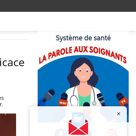
icace
es
r.
Publicité