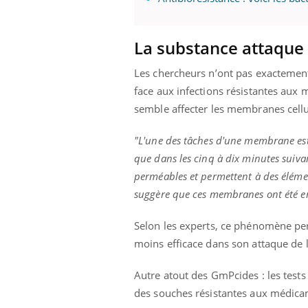
La substance attaque
Youtube
 Mains : se
Diabète & Ramadan 2026
Un 
Youtube
You
Les chercheurs n’ont pas exactement
outube
fac
Le Ramadan approche, et, pour de
pré
face aux infections résistantes aux
un tout nouveau
nombreuses personnes atteintes de
semble affecter les membranes cellu
Un 
lage, piscine,
diabète, c'est une période de questions, de
mut
air… Nos mains
défis, mais ...
"L'une des tâches d'une membrane est 
sant
num
que dans les cinq à dix minutes suiv
perméables et permettent à des élémen
suggère que ces membranes ont été 
Selon les experts, ce phénomène pert
moins efficace dans son attaque de
Autre atout des GmPcides : les tests
des souches résistantes aux médica