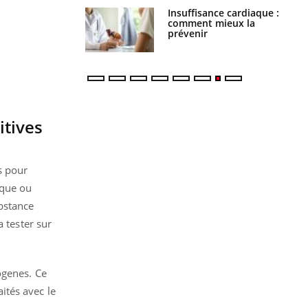
Insuffisance cardiaque :
Autisme : pourquoi le
comment mieux la
cerveau reconnaît-il les
prévenir
visages autrement ?
itives
s pour
ique ou
bstance
 tester sur
ogenes. Ce
ités avec le