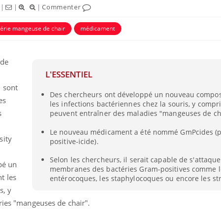
|
|
|
Commenter
érie mangeuse de chair
médicament
 de
L'ESSENTIEL
 sont
Des chercheurs ont développé un nouveau compos
es
les infections bactériennes chez la souris, y compri
s
peuvent entraîner des maladies "mangeuses de ch
Le nouveau médicament a été nommé GmPcides (
sity
Comment gérer le
positive-icide).
sommeil des enfants en
vacances ?
Selon les chercheurs, il serait capable de s'attaqu
pé un
membranes des bactéries Gram-positives comme l
t les
entérocoques, les staphylocoques ou encore les st
Bilan prévention : ce que
s, y
les kinés pourront
bientôt faire
ries "mangeuses de chair".