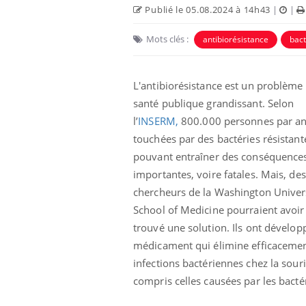
Publié le 05.08.2024 à 14h43
|
|
Mots clés :
antibiorésistance
bact
L'antibiorésistance est un problème
santé publique grandissant. Selon
l’
INSERM,
800.000 personnes par an
touchées par des bactéries résistant
pouvant entraîner des conséquence
importantes, voire fatales. Mais, des
chercheurs de la Washington Univer
e et chaleur : ce
Mordue par un
a science
barracuda, une petite fille
School of Medicine pourraient avoir
secourue grâce à un
réflexe essentiel
trouvé une solution. Ils ont dévelop
médicament qui élimine efficacemen
phone nuit-il à
Légionellose en Suisse :
infections bactériennes chez la souri
tissage de la
quelle est l’origine de la
contamination ?
compris celles causées par les bacté