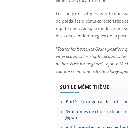
GmPcides et d’autres non.
Les rongeurs soignés avec le nouvea
de poids, les ulcères caractéristiques
rapidement. Ainsi, le médicament sem
des zones endommagées de la peau
"Toutes les bactéries Gram-positives q
entérocoques, les staphylocoques, les s
de bactéries pathogènes"
, ajoute Mic
composés ont une activité à large spe
SUR LE MÊME THÈME
Bactérie mangeuse de chair : 
Syndromes de choc toxique strep
Japon
Antibiorésistance : voici les b