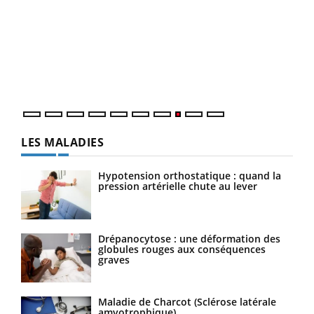
Ecz
You
(3/3
Dans
vous
quot
LES MALADIES
Hypotension orthostatique : quand la
pression artérielle chute au lever
Drépanocytose : une déformation des
globules rouges aux conséquences
graves
Maladie de Charcot (Sclérose latérale
amyotrophique)