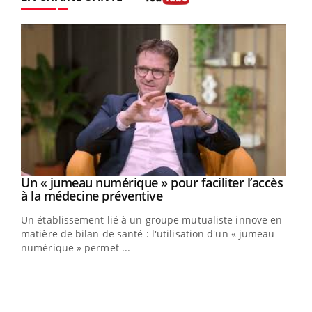
Youtube
Un « jumeau numérique » pour faciliter l’accès
Youtube
Youtube
à la médecine préventive
Un établissement lié à un groupe mutualiste innove en
e
matière de bilan de santé : l'utilisation d'un « jumeau
numérique » permet ...
COU
You