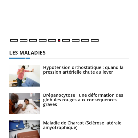
Coup
vous
épis
LES MALADIES
Hypotension orthostatique : quand la
pression artérielle chute au lever
Drépanocytose : une déformation des
globules rouges aux conséquences
graves
Maladie de Charcot (Sclérose latérale
amyotrophique)