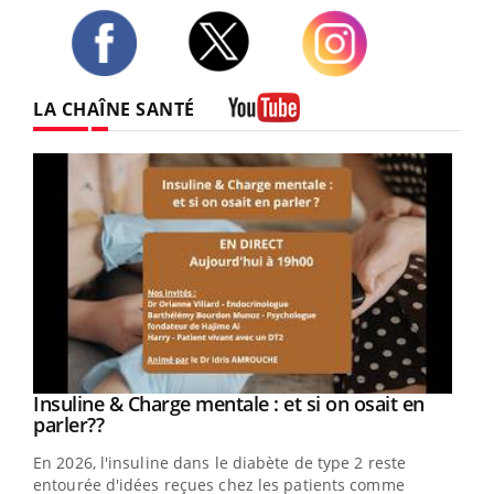
Twitter
Facebook
Instagram
LA CHAÎNE SANTÉ
Youtube
Youtube
Insuline & Charge mentale : et si on osait en
Youtube
Youtube
parler??
En 2026, l'insuline dans le diabète de type 2 reste
entourée d'idées reçues chez les patients comme