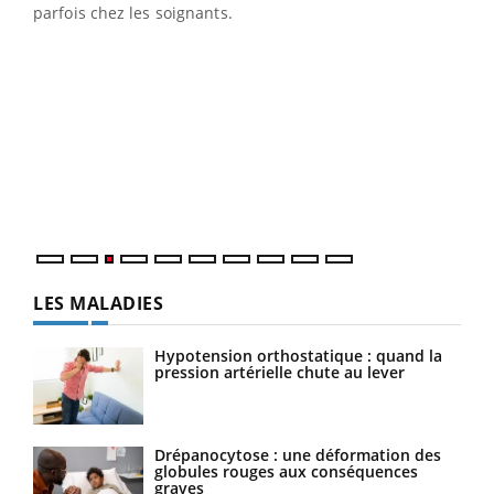
parfois chez les soignants.
Ecz
You
pour
L'ét
Vaca
Nos 
LES MALADIES
Hypotension orthostatique : quand la
pression artérielle chute au lever
Drépanocytose : une déformation des
globules rouges aux conséquences
graves