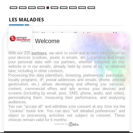
LES MALADIES
Hypotension orthostatique : quand la
pression artérielle chute au lever
Welcome
With our 225
partners
, we wish to store and access information on
your devices (cookies, pixels in emails, etc.), combine and share
Drépanocytose : une déformation des
your personal data with our partners, whether collected on this
globules rouges aux conséquences
website or in our emails, already held by some of us, or obtained
graves
later, including in other contexts.
Processing this data (identifiers, browsing, preferences, purchases,
loyalty programs, IP, postal addresses and emails, phone, precise
geolocation, etc.) allows developing and offering you services,
Maladie de Charcot (Sclérose latérale
content, commercial offers and ads across your devices and
amyotrophique)
screens (including by email, post, SMS, phone, audio, and video),
personalising them, measuring their performance, and analysing
audiences.
You can "accept all" and withdraw your consent at any time via the
"cookies" footer link
. You can also "set detailed preferences" and
object to processing activities not subject to consent. These
choices remain valid for 6 months.
powered by