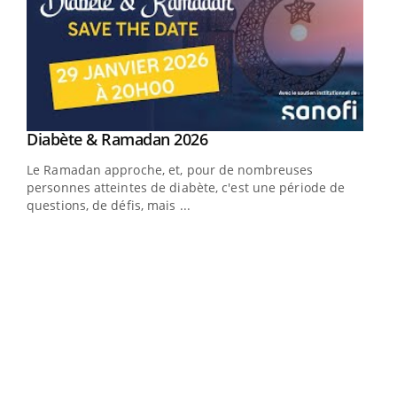
Youtube
Diabète & Ramadan 2026
Youtube
Le Ramadan approche, et, pour de nombreuses
vie !
personnes atteintes de diabète, c'est une période de
…
questions, de défis, mais ...
Un 
You
à l
Un é
mati
numé