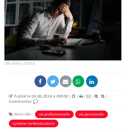
DIKUSHIN / ISTOCK
Publié le 06.06.2024 à 09h00
|
|
|
|
|
Commenter
Mots clés :
vie professionnelle
vie personnelle
système cardiovasculaire