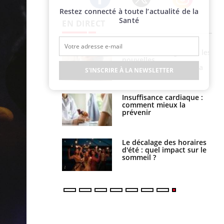
Restez connecté à toute l’actualité de la
Twitter
Facebook
Instagram
Santé
EN DIRECT
évention : ce que
Intolérance au gluten : les
s pourront
nouvelles
faire
recommandations de la
S'INSCRIRE À LA NEWSLETTER
HAS
uel est ce
Insuffisance cardiaque :
ent autorisé aux
comment mieux la
is ?
prévenir
: le mystère de la
Le décalage des horaires
ine de Proust"
d'été : quel impact sur le
pliqué
sommeil ?