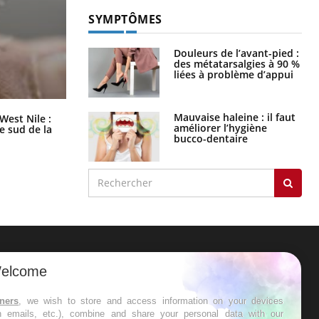
SYMPTÔMES
Douleurs de l’avant-pied :
des métatarsalgies à 90 %
liées à problème d’appui
Les médicaments GLP-1 protègent-
Mauvaise haleine : il faut
West Nile :
ils aussi les os ?
améliorer l’hygiène
le sud de la
bucco-dentaire
ER
elcome
s les semaines les meilleures
tners
, we wish to store and access information on your devices
in emails, etc.), combine and share your personal data with our