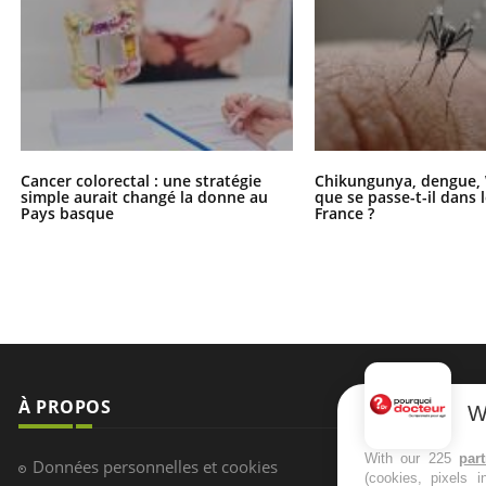
Cancer colorectal : une stratégie
Chikungunya, dengue, 
simple aurait changé la donne au
que se passe-t-il dans 
Pays basque
France ?
À PROPOS
NEWSLETT
W
Recevez toute
With our 225
par
Données personnelles et cookies
(cookies, pixels 
infos santé