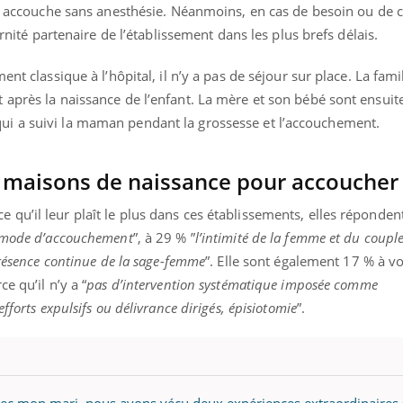
ualiste innove en matière de bilan de
épisode, une ...
mme accouche sans anesthésie. Néanmoins, en cas de besoin ou d
é : l'utilisation d'un « jumeau
ernité partenaire de l’établissement dans les plus brefs délais.
érique » permet ...
nt classique à l’hôpital, il n’y a pas de séjour sur place. La fami
après la naissance de l’enfant. La mère et son bébé sont ensuite
i a suivi la maman pendant la grossesse et l’accouchement.
s maisons de naissance pour accoucher
u’il leur plaît le plus dans ces établissements, elles répondent
n mode d’accouchement
”, à 29 % ​​”
l’intimité de la femme et du coupl
présence continue de la sage-femme
”. Elle sont également 17 % à vo
e qu’il n’y a “
pas d’intervention systématique imposée comme
fforts expulsifs ou délivrance dirigés, épisiotomie
”.