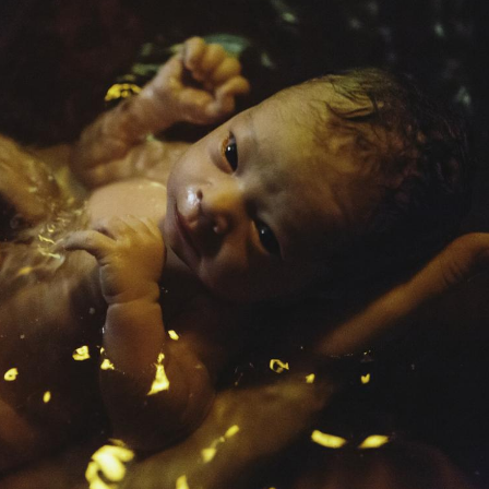
Légionellose en Suisse :
Bilan pr
quelle est l’origine de la
les kiné
contamination ?
bientôt 
Allergies alimentaires :
TDAH : q
une nouvelle arme contre
traitem
les réactions sévères
États-Un
Comment gérer le
Cerveau 
sommeil des enfants en
"madele
vacances ?
enfin ex