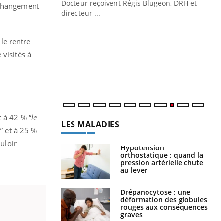
Docteur reçoivent Régis Blugeon, DRH et
e changement
directeur ...
Ec
You
quo
lle rentre
Dan
 visités à
der
com
et é
 à 42 % “
le
LES MALADIES
e
” et à 25 %
uloir
Hypotension
orthostatique : quand la
pression artérielle chute
au lever
Drépanocytose : une
déformation des globules
rouges aux conséquences
graves