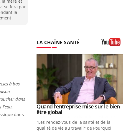
 la mère et
vi se fera par
ndant la
hement.
LA CHAÎNE SANTÉ
Youtube
esses à bas
aison
ccoucher dans
Youtube
 diabète
Quand l’entreprise mise sur le bien
Youtube
 l’eau,
Youtube
être global
assique dans
e, c'est votre
"Les rendez-vous de la santé et de la
naire qui
qualité de vie au travail" de Pourquoi
 ! Dans cet