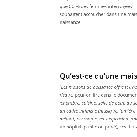
que 60 % des femmes interrogées
souhaitent accoucher dans une mai
naissance.
Qu’est-ce qu’une mai
“
Les maisons de naissance offrent une
risque,
peut-on lire dans le documen
(chambre, cuisine, salle de bain) au s
Youtube
 Mains : se
Diabète & Ramadan 2026
Un 
Youtube
You
un cadre intimiste (musique, lumière t
outube
fac
debout, accroupie, en suspension, par 
Le Ramadan approche, et, pour de
pré
un hôpital (public ou privé), ces li
un tout nouveau
nombreuses personnes atteintes de
Un 
lage, piscine,
diabète, c'est une période de questions, de