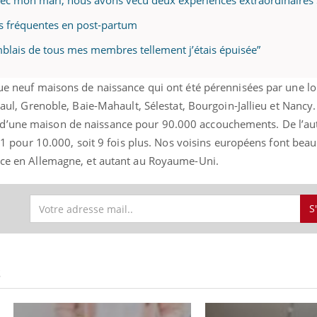
vec mon mari, nous avons vécu deux expériences extraordinaires
s fréquentes en post-partum
emblais de tous mes membres tellement j’étais épuisée”
que neuf maisons de naissance qui ont été pérennisées par une lo
 Paul, Grenoble, Baie-Mahault, Sélestat, Bourgoin-Jallieu et Nancy. 
d’une maison de naissance pour 90.000 accouchements. De l’aut
n a 1 pour 10.000, soit 9 fois plus. Nos voisins européens font be
ance en Allemagne, et autant au Royaume-Uni.
S
S