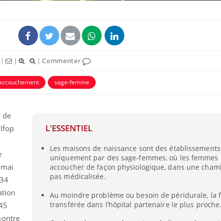
|
|
|
Commenter
accouchement
sage-femme
e de
L'ESSENTIEL
Ifop
Les maisons de naissance sont des établissements
e
uniquement par des sage-femmes, où les femmes
 mai
accoucher de façon physiologique, dans une chamb
pas médicalisée.
134
ation
Au moindre problème ou besoin de péridurale, la
transférée dans l’hôpital partenaire le plus proche
 45
montre