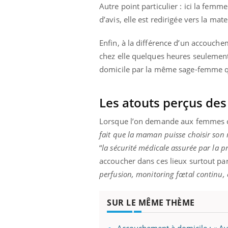
mut
air… Nos mains
défis, mais ...
Autre point particulier : ici la fe
sant
d’avis, elle est redirigée vers la mat
num
Enfin, à la différence d’un accoucheme
chez elle quelques heures seulement 
domicile par la même sage-femme qu
Les atouts perçus de
Lorsque l’on demande aux femmes ce q
fait que la maman puisse choisir so
“
la sécurité médicale assurée par la 
accoucher dans ces lieux surtout parc
perfusion,
monitoring fœtal continu, e
SUR LE MÊME THÈME