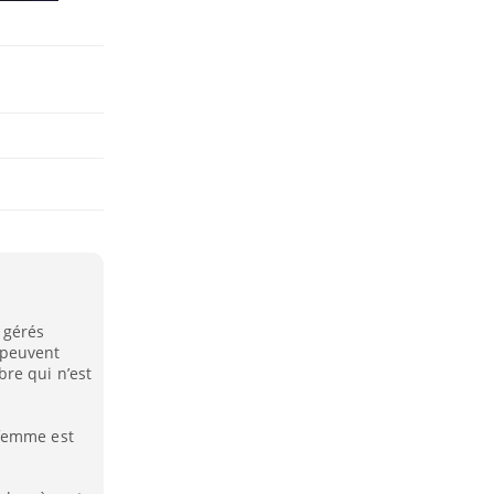
 gérés
 peuvent
re qui n’est
 femme est
.