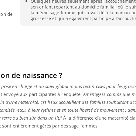
Quelques heures seulement après l’accouchement,
son enfant repartent au domicile familial, où le sui
la même sage-femme qui suivait déjà la maman pe
son de
grossesse et qui a également participé à l’accouc
son de naissance ?
 prise en charge et un suivi global moins technicisés
pour les gross
t envoyé aux participantes à l’enquête.
Aménagées comme une m
ein d’une maternité, ces lieux accueillent des familles souhaitant a
« jumeau numérique » pour
COUP DE FOOD sur le
tube
Youtube
amisée, etc.), à leur rythme et en toute liberté de mouvement : dans
iliter l’accès à la médecine
terre ou bien sûr dans un lit.
” À la différence d’une maternité cl
Youtube
Coup de food sur le diabèt
ventive
eux sont entièrement gérés par des sage-femmes.
nouveau rendez-vous culi
établissement lié à un groupe
bouscule les idées reçues