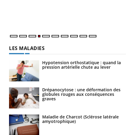
Le 
pers
ques
LES MALADIES
Hypotension orthostatique : quand la
pression artérielle chute au lever
Drépanocytose : une déformation des
globules rouges aux conséquences
graves
Maladie de Charcot (Sclérose latérale
amyotrophique)