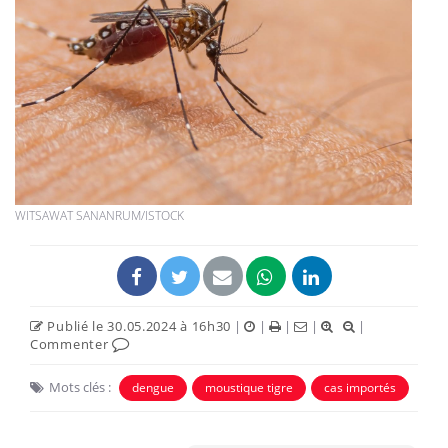
WITSAWAT SANANRUM/ISTOCK
Publié le 30.05.2024 à 16h30
|
|
|
|
|
Commenter
Mots clés :
dengue
moustique tigre
cas importés